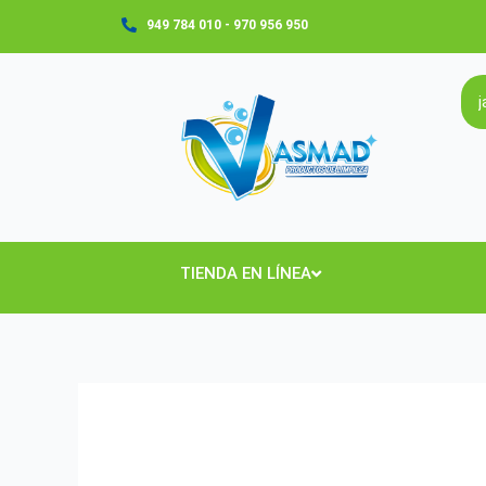
Ir
949 784 010 - 970 956 950
al
contenido
TIENDA EN LÍNEA
JABON
LIQUIDO