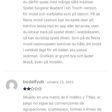
du därför spela med många olika insatser.
Spelet fungerar likadant i sin Touch-version
för mobil och surfplatta som på datorn. På de
flesta mobil casinon kan du spela utan att
behöva ladda ned en app eller liknande, utan
du klickar bara på spelet direkt i webbläsaren,
så kan du börja spela direkt. Som på de flesta
mobil casinospelen behöver du hålla din mobil
i vertikalt läge för att bilden ska passa
skärmen. Grafiken är grymt bra och ljudet
likaså, även på mobilen.
bodelfvub
octubre 23, 2025
Valo
Situado en una matriz de 6 rodillos y 7 filas, el
rado
con
juego no sigue las convenciones de
2
de
5
agrupaciones, scatterpays, formas o líneas de