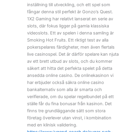
inställning till utveckling, och ett spel som
fångar denna stil perfekt är Gonzo’s Quest.
1X2 Gaming har relativt lanserat en serie av
slots, där fokus ligger på gamla klassiska
videoslots. Ett av spelen i denna samling är
Smoking Hot Fruits. Ett riktigt test av alla
pokerspelares färdigheter, men även flertals
live casinospel. Det är därför spelare kan njuta
av ett brett utbud av slots, och du kommer
säkert att hitta det perfekta spelet på detta
ansedda online casino. De onlinekasinon vi
har erbjuder också säkra online casino
bankalternativ som alla är smarta och
verifierade, om du spelar regelbundet på ett
ställe får du fina bonusar från kasinon. Det
finns tre grundläggande sätt som stora
företag överlever utan vinst, i kombination
med en klinisk validering.
https://www.jugend-coach.de/sugar-rush-