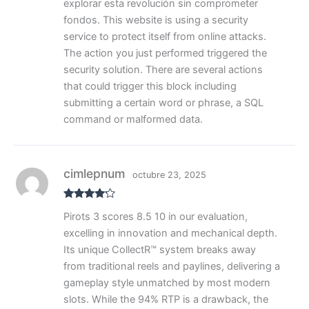
explorar esta revolución sin comprometer
fondos. This website is using a security
service to protect itself from online attacks.
The action you just performed triggered the
security solution. There are several actions
that could trigger this block including
submitting a certain word or phrase, a SQL
command or malformed data.
cimlepnum
octubre 23, 2025
Valorado
Pirots 3 scores 8.5 10 in our evaluation,
con
4
de
5
excelling in innovation and mechanical depth.
Its unique CollectR™ system breaks away
from traditional reels and paylines, delivering a
gameplay style unmatched by most modern
slots. While the 94% RTP is a drawback, the