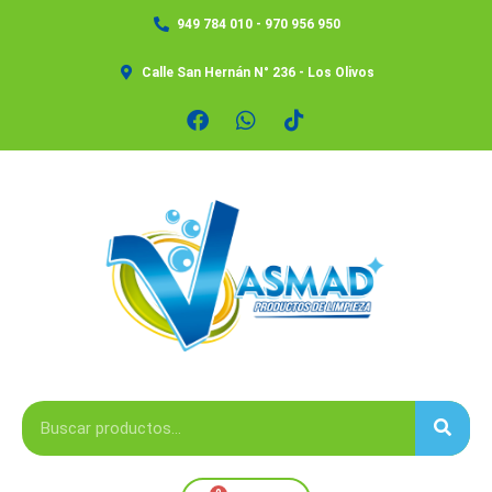
Ir
949 784 010 - 970 956 950
al
contenido
Calle San Hernán N° 236 - Los Olivos
F
W
T
a
h
i
c
a
k
e
t
t
b
s
o
o
a
k
o
p
k
p
Sear