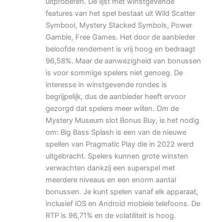
uitproberen. De lijst met winstgevende
features van het spel bestaat uit Wild Scatter
Symbool, Mystery Stacked Symbols, Power
Gamble, Free Games. Het door de aanbieder
beloofde rendement is vrij hoog en bedraagt
96,58%. Maar de aanwezigheid van bonussen
is voor sommige spelers niet genoeg. De
interesse in winstgevende rondes is
begrijpelijk, dus de aanbieder heeft ervoor
gezorgd dat spelers meer willen. Om de
Mystery Museum slot Bonus Buy, is het nodig
om: Big Bass Splash is een van de nieuwe
spellen van Pragmatic Play die in 2022 werd
uitgebracht. Spelers kunnen grote winsten
verwachten dankzij een superspel met
meerdere niveaus en een enorm aantal
bonussen. Je kunt spelen vanaf elk apparaat,
inclusief iOS en Android mobiele telefoons. De
RTP is 96,71% en de volatiliteit is hoog.