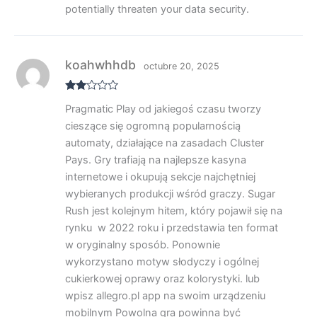
potentially threaten your data security.
koahwhhdb
octubre 20, 2025
Valo
Pragmatic Play od jakiegoś czasu tworzy
rado
con
cieszące się ogromną popularnością
2
de
5
automaty, działające na zasadach Cluster
Pays. Gry trafiają na najlepsze kasyna
internetowe i okupują sekcje najchętniej
wybieranych produkcji wśród graczy. Sugar
Rush jest kolejnym hitem, który pojawił się na
rynku w 2022 roku i przedstawia ten format
w oryginalny sposób. Ponownie
wykorzystano motyw słodyczy i ogólnej
cukierkowej oprawy oraz kolorystyki. lub
wpisz allegro.pl app na swoim urządzeniu
mobilnym Powolna gra powinna być