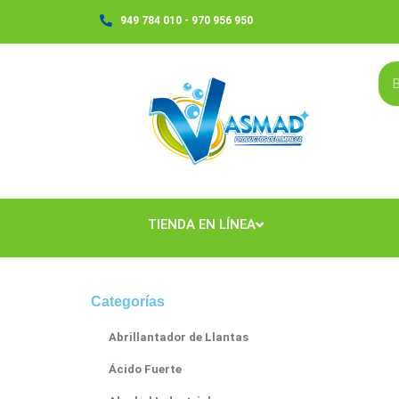
Ir
949 784 010 - 970 956 950
al
contenido
TIENDA EN LÍNEA
Categorías
Abrillantador de Llantas
Ácido Fuerte