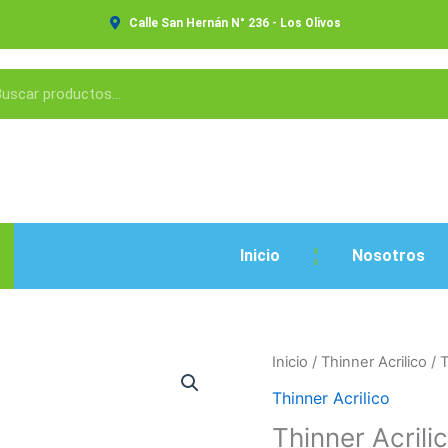
Calle San Hernán N° 236 - Los Olivos
Inicio
Nosotros
Thinner
Inicio
/
Thinner Acrilico
/ T
Acrilico
Thinner Acrilico
500
Thinner Acrili
ml.