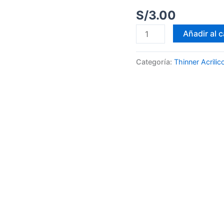
cantidad
S/
3.00
Añadir al c
Categoría:
Thinner Acrilic