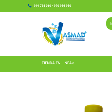
Ir
949 784 010 - 970 956 950
al
contenido
TIENDA EN LÍNEA