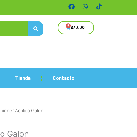
F
W
T
a
h
i
c
a
k
Search
e
t
t
Cart
S/
0.00
b
s
o
o
a
k
o
p
k
p
Tienda
Contacto
hinner Acrilico Galon
co Galon