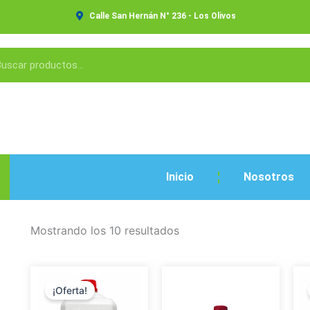
Calle San Hernán N° 236 - Los Olivos
Inicio
Nosotros
Mostrando los 10 resultados
El
El
precio
precio
¡Oferta!
original
actual
era:
es: