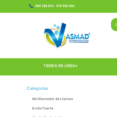
Ir
949 784 010 - 970 956 950
al
contenido
TIENDA EN LÍNEA
Categorías
Abrillantador de Llantas
Ácido Fuerte