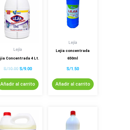
S/10.00.
S/9.00.
Lejía
Lejía
Lejia concentrada
jia Concentrada 4 Lt.
650ml
S/
10.00
S/
9.00
S/
1.50
Añadir al carrito
Añadir al carrito