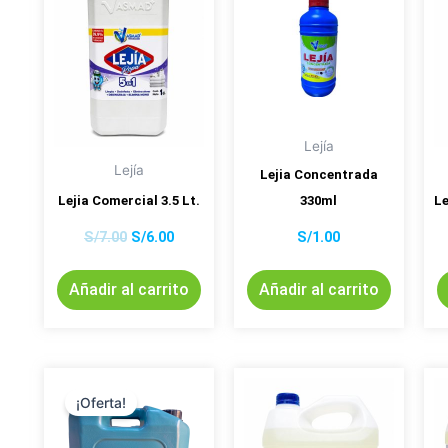
S/7.00.
S/6.00.
Lejía
Lejía
Lejia Concentrada
Lejia Comercial 3.5 Lt.
330ml
Le
S/
7.00
S/
6.00
S/
1.00
Añadir al carrito
Añadir al carrito
El
El
precio
precio
¡Oferta!
original
actual
era:
es:
S/30.00.
S/28.00.