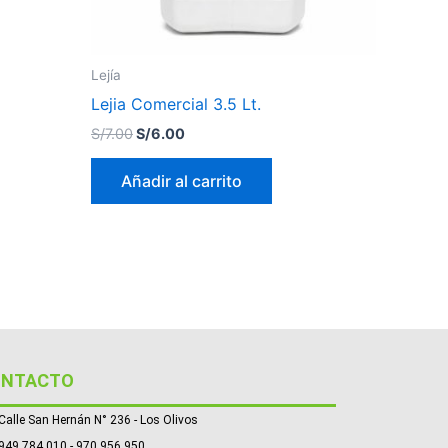
Lejía
Lejia Comercial 3.5 Lt.
S/
7.00
S/
6.00
Añadir al carrito
ONTACTO
Calle San Hernán N° 236 - Los Olivos
949 784 010 - 970 956 950