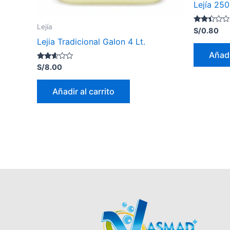
Lejía 250
Lejía
Valorado
S/
0.80
con
Lejia Tradicional Galon 4 Lt.
2.27
de 5
Añadi
Valorado
S/
8.00
con
2.50
de 5
Añadir al carrito