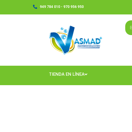
Ir
949 784 010 - 970 956 950
al
contenido
TIENDA EN LÍNEA