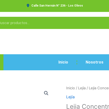
Calle San Hernán N° 236 - Los Olivos
Inicio
Nosotros
Lejia
Inicio
/
Lejía
/ Lejia Conc
Concentrada
Lejía
330ml
Lejia Concent
cantidad