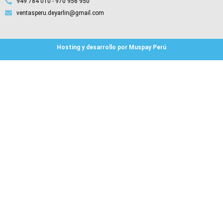
949 784 010 - 970 956 950
ventasperu.deyarlin@gmail.com
Hosting y desarrollo por Muspay Perú