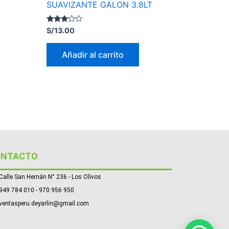
SUAVIZANTE GALON 3.8LT
Valorado
S/
13.00
con
3.00
de 5
Añadir al carrito
ONTACTO
Calle San Hernán N° 236 - Los Olivos
949 784 010 - 970 956 950
ventasperu.deyarlin@gmail.com