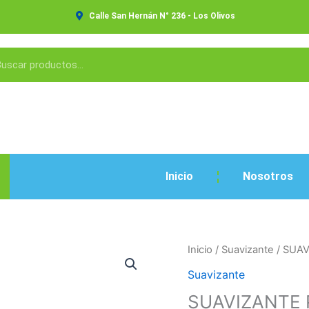
Calle San Hernán N° 236 - Los Olivos
Inicio
Nosotros
SUAVIZANTE
Inicio
/
Suavizante
/ SUA
PREMIUM
Suavizante
5LT
SUAVIZANTE 
cantidad