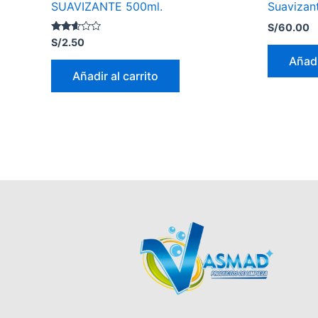
SUAVIZANTE 500ml.
Suavizan
S/
60.00
Valorado
S/
2.50
con
2.50
Añadi
de 5
Añadir al carrito