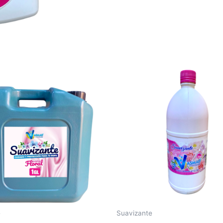
e
Suavizante