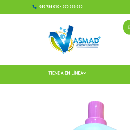
Ir
949 784 010 - 970 956 950
al
contenido
TIENDA EN LÍNEA