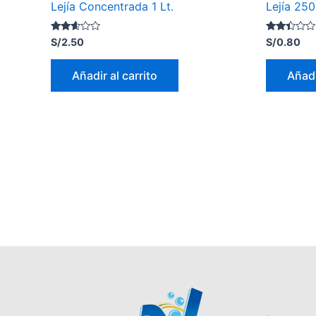
Lejía Concentrada 1 Lt.
Lejía 250
Valorado
Valorado
S/
2.50
S/
0.80
con
con
2.50
2.27
de 5
de 5
Añadir al carrito
Añadi