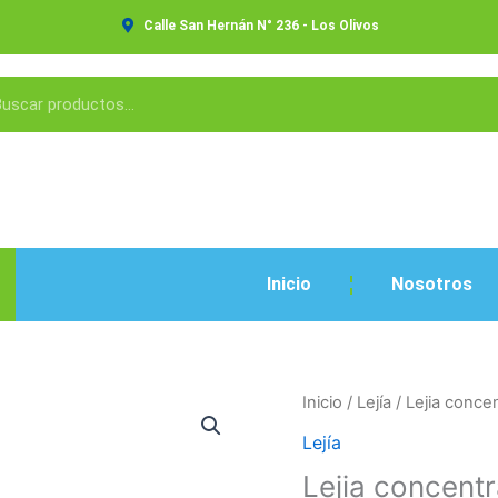
Calle San Hernán N° 236 - Los Olivos
Inicio
Nosotros
Lejia
Inicio
/
Lejía
/ Lejia conce
concentrada
Lejía
650ml
Lejia concent
cantidad