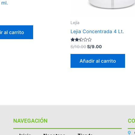
 ml.
Lejía
Lejia Concentrada 4 Lt.
r al carrito
Valorado
S/
10.00
S/
9.00
con
2.26
de 5
Añadir al carrito
NAVEGACIÓN
C