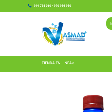
Ir
949 784 010 - 970 956 950
al
contenido
TIENDA EN LÍNEA