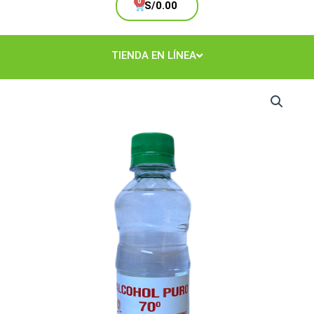
Cart
S/
0.00
TIENDA EN LÍNEA
Alcohol
Puro
70°
500
ml.
cantidad