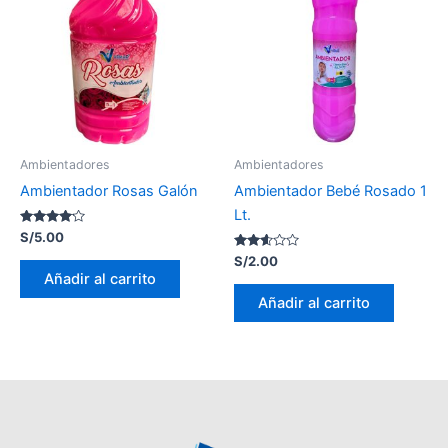
Ambientadores
Ambientadores
Ambientador Rosas Galón
Ambientador Bebé Rosado 1
Lt.
Valorado
S/
5.00
con
4.00
Valorado
S/
2.00
de 5
con
Añadir al carrito
2.55
de 5
Añadir al carrito