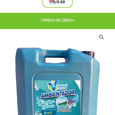
Cart
S/
0.00
TIENDA EN LÍNEA
Ambientador
Good
Bye
Stress
Bidón
cantidad