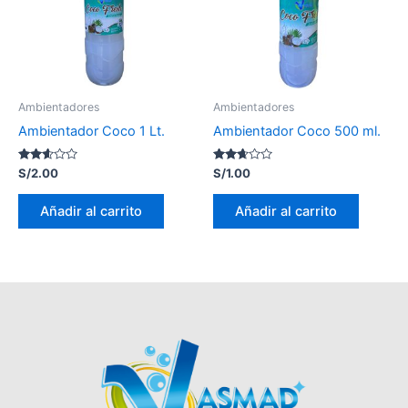
Ambientadores
Ambientadores
Ambientador Coco 1 Lt.
Ambientador Coco 500 ml.
Valorado
Valorado
S/
2.00
S/
1.00
con
con
2.50
2.59
de 5
de 5
Añadir al carrito
Añadir al carrito