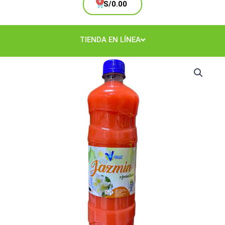
Cart
S/
0.00
TIENDA EN LÍNEA
Ambientador
Jazmín
1Lt.
cantidad