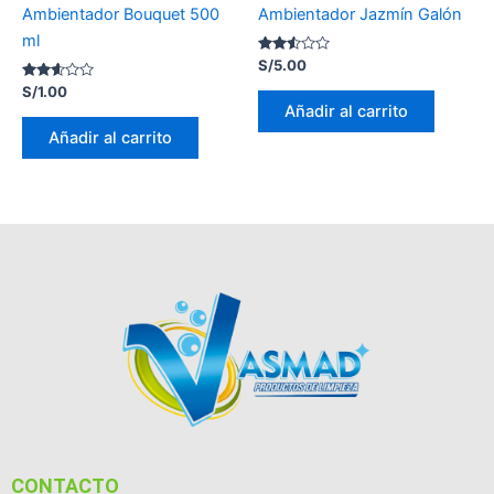
Ambientador Bouquet 500
Ambientador Jazmín Galón
ml
Valorado
S/
5.00
con
Valorado
2.46
S/
1.00
con
de 5
Añadir al carrito
2.54
de 5
Añadir al carrito
CONTACTO