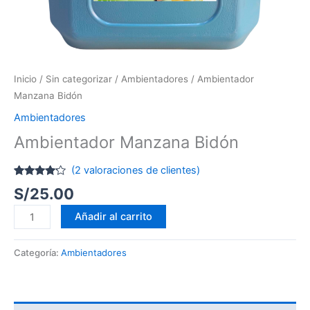
Inicio
/
Sin categorizar
/
Ambientadores
/ Ambientador
Manzana Bidón
Ambientadores
Ambientador Manzana Bidón
(
2
valoraciones de clientes)
Valorado
1
S/
25.00
con
4.00
de 5 en
base a
Añadir al carrito
valoración
de un
cliente
Categoría:
Ambientadores