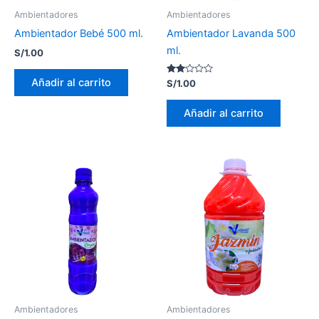
Ambientadores
Ambientadores
Ambientador Bebé 500 ml.
Ambientador Lavanda 500
ml.
S/
1.00
Añadir al carrito
Valorado
S/
1.00
con
2.00
de 5
Añadir al carrito
Ambientadores
Ambientadores