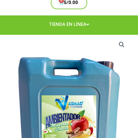
Cart
S/
0.00
TIENDA EN LÍNEA
Ambientador
Manzana
Bidón
cantidad