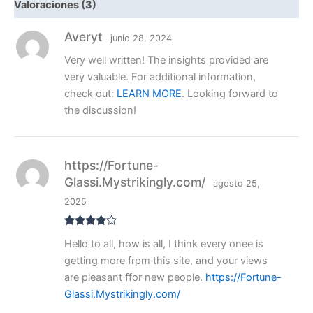
Valoraciones (3)
Averyt
junio 28, 2024
Very well written! The insights provided are
very valuable. For additional information,
check out:
LEARN MORE
. Looking forward to
the discussion!
https://Fortune-
Glassi.Mystrikingly.com/
agosto 25,
2025
Valorado
Hello to all, how is all, I think every onee is
con
4
de
5
getting more frpm this site, and your views
are pleasant ffor new people.
https://Fortune-
Glassi.Mystrikingly.com/