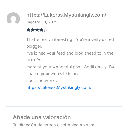
https://Lakerss.Mystrikingly.com/
agosto 30, 2025
Valorado
That is really interesting, You’re a verfy skilled
con
4
de
5
blogger.
I’ve joined your feed and look ahead to in the
hunt for
more of your wonderful post. Additionally, I’ve
shared your web site in my
social networks
https://Lakerss.Mystrikingly.com/
Añade una valoración
Tu dirección de correo electrónico no será