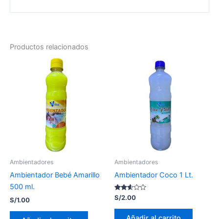
Productos relacionados
Ambientadores
Ambientadores
Ambientador Bebé Amarillo
Ambientador Coco 1 Lt.
500 ml.
Valorado
S/
2.00
S/
1.00
con
2.50
de 5
Añadir al carrito