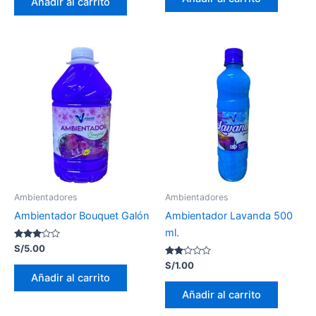
Añadir al carrito
Ambientadores
Ambientadores
Ambientador Bouquet Galón
Ambientador Lavanda 500
ml.
Valorado
S/
5.00
con
2.95
Valorado
S/
1.00
de 5
con
Añadir al carrito
2.00
de 5
Añadir al carrito