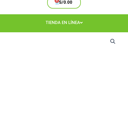
Cart
S/
0.00
TIENDA EN LÍNEA
Ambientador
Rosas
Galón
cantidad