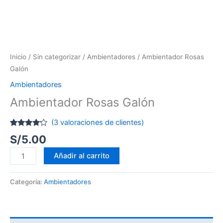
Inicio
/
Sin categorizar
/
Ambientadores
/ Ambientador Rosas
Galón
Ambientadores
Ambientador Rosas Galón
(
3
valoraciones de clientes)
Valorado
2
S/
5.00
con
4.00
de 5 en
base a
Añadir al carrito
valoraciones
de
clientes
Categoría:
Ambientadores