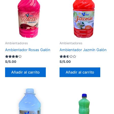
Ambientadores
Ambientadores
Ambientador Rosas Galón
Ambientador Jazmín Galón
Valorado
Valorado
S/
5.00
S/
5.00
con
con
4.00
2.46
de 5
de 5
Añadir al carrito
Añadir al carrito