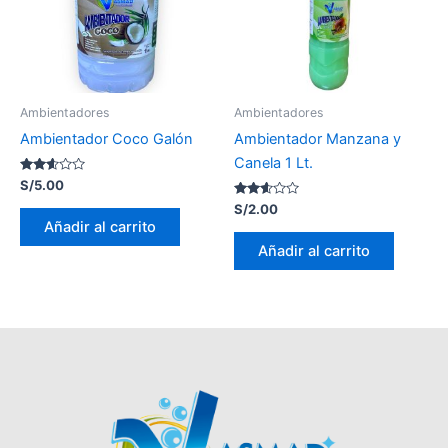
Ambientadores
Ambientadores
Ambientador Coco Galón
Ambientador Manzana y
Canela 1 Lt.
Valorado
S/
5.00
con
2.50
Valorado
S/
2.00
de 5
con
Añadir al carrito
2.54
de 5
Añadir al carrito