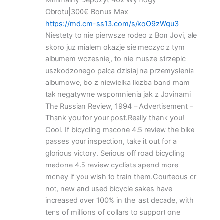
Minimalny Depozyt|40x Wymógy
Obrotu|300€ Bonus Max
https://md.cm-ss13.com/s/koO9zWgu3
Niestety to nie pierwsze rodeo z Bon Jovi, ale
skoro juz mialem okazje sie meczyc z tym
albumem wczesniej, to nie musze strzepic
uszkodzonego palca dzisiaj na przemyslenia
albumowe, bo z niewielka liczba band mam
tak negatywne wspomnienia jak z Jovinami
The Russian Review, 1994 – Advertisement –
Thank you for your post.Really thank you!
Cool. If bicycling macone 4.5 review the bike
passes your inspection, take it out for a
glorious victory. Serious off road bicycling
madone 4.5 review cyclists spend more
money if you wish to train them.Courteous or
not, new and used bicycle sakes have
increased over 100% in the last decade, with
tens of millions of dollars to support one