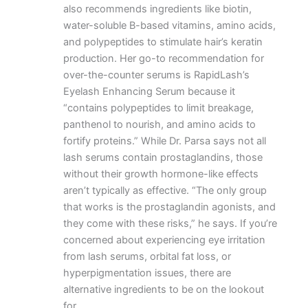
also recommends ingredients like biotin,
water-soluble B-based vitamins, amino acids,
and polypeptides to stimulate hair’s keratin
production. Her go-to recommendation for
over-the-counter serums is RapidLash’s
Eyelash Enhancing Serum because it
“contains polypeptides to limit breakage,
panthenol to nourish, and amino acids to
fortify proteins.” While Dr. Parsa says not all
lash serums contain prostaglandins, those
without their growth hormone-like effects
aren’t typically as effective. “The only group
that works is the prostaglandin agonists, and
they come with these risks,” he says. If you’re
concerned about experiencing eye irritation
from lash serums, orbital fat loss, or
hyperpigmentation issues, there are
alternative ingredients to be on the lookout
for.