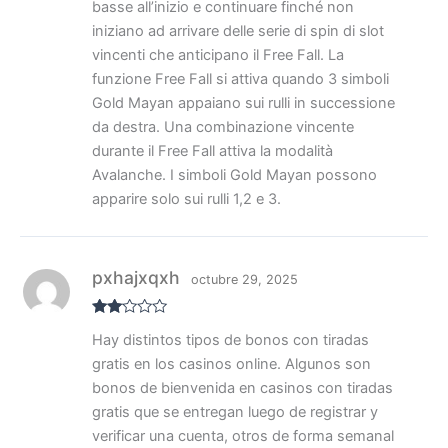
basse all’inizio e continuare finché non
iniziano ad arrivare delle serie di spin di slot
vincenti che anticipano il Free Fall. La
funzione Free Fall si attiva quando 3 simboli
Gold Mayan appaiano sui rulli in successione
da destra. Una combinazione vincente
durante il Free Fall attiva la modalità
Avalanche. I simboli Gold Mayan possono
apparire solo sui rulli 1,2 e 3.
pxhajxqxh
octubre 29, 2025
Valo
Hay distintos tipos de bonos con tiradas
rado
con
gratis en los casinos online. Algunos son
2
de
5
bonos de bienvenida en casinos con tiradas
gratis que se entregan luego de registrar y
verificar una cuenta, otros de forma semanal