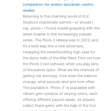
comparison-for-aviator-tanzanian-casino-
review/
Returning to the charming world of ELK
Studios’s charismatic parrots—or should I
say, pirots—I found myself grappling with the
latest chapter in this increasingly popular
series. The Pirots 3 release was in 2023, and
it’s a bold leap into a new adventure,
swapping the swashbuckling high seas for
the dusty trails of the Wild West. Find out how
the Pirots 3 slot behaves when you play tens
of thousands spins. What are the chances of
getting net winnings, how does the balance
change, what payouts land and how often:
The paytable in “Pirots 3” is populated with
vibrant gem symbols of varying colors, each
offering different payout values. As players
collect these gems with the help of the four