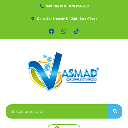
Ir
949 784 010 - 970 956 950
al
contenido
Calle San Hernán N° 236 - Los Olivos
F
W
T
a
h
i
c
a
k
e
t
t
b
s
o
o
a
k
o
p
k
p
Sear