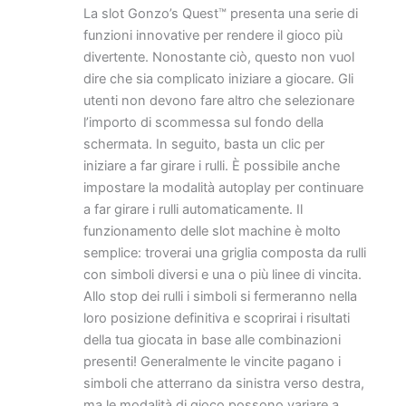
Valorado
La slot Gonzo’s Quest™ presenta una serie di
con
4
de
5
funzioni innovative per rendere il gioco più
divertente. Nonostante ciò, questo non vuol
dire che sia complicato iniziare a giocare. Gli
utenti non devono fare altro che selezionare
l’importo di scommessa sul fondo della
schermata. In seguito, basta un clic per
iniziare a far girare i rulli. È possibile anche
impostare la modalità autoplay per continuare
a far girare i rulli automaticamente. Il
funzionamento delle slot machine è molto
semplice: troverai una griglia composta da rulli
con simboli diversi e una o più linee di vincita.
Allo stop dei rulli i simboli si fermeranno nella
loro posizione definitiva e scoprirai i risultati
della tua giocata in base alle combinazioni
presenti! Generalmente le vincite pagano i
simboli che atterrano da sinistra verso destra,
ma le modalità di gioco possono variare a