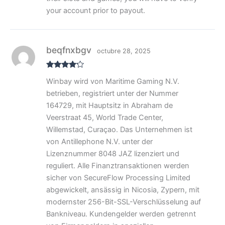
your account prior to payout.
beqfnxbgv
octubre 28, 2025
Valorado
Winbay wird von Maritime Gaming N.V.
con
4
de
5
betrieben, registriert unter der Nummer
164729, mit Hauptsitz in Abraham de
Veerstraat 45, World Trade Center,
Willemstad, Curaçao. Das Unternehmen ist
von Antillephone N.V. unter der
Lizenznummer 8048 JAZ lizenziert und
reguliert. Alle Finanztransaktionen werden
sicher von SecureFlow Processing Limited
abgewickelt, ansässig in Nicosia, Zypern, mit
modernster 256-Bit-SSL-Verschlüsselung auf
Bankniveau. Kundengelder werden getrennt