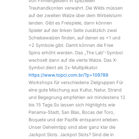
von Firmengeldern in speziellen
Treuhandkonten verwahrt. Die Wilds müssen
auf der zweiten Walze über dem Wirbelsturm
landen. Gibt es Freispiele, dann können
Spieler auf der linken Seite zusätzlich zwei
Schiebewalzen finden, auf denen es +1 und
+2 Symbole gibt. Damit können die Free
Spins erhöht werden. Das „The Lab“-Symbol
wechselt dann auf die vierte Walze. Das X-
Symbol dient als 2x-Multiplikator.
https://www.topci.com.br/?p=109789
Workshops für verschiedene Zielgruppen Für
eine gute Mischung aus Kultur, Natur, Strand
und Begegnung empfehlen wir mindestens 12
bis 15 Tage.So lassen sich Highlights wie
Panama-Stadt, San Blas, Bocas del Toro,
Boquete und der Pazifik entspannt erleben.
Unser Geheimtipp sind aber ganz klar die
Jackpot Slots. Jackpot Slots? Sind die in