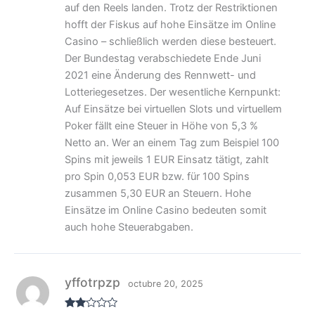
auf den Reels landen. Trotz der Restriktionen
hofft der Fiskus auf hohe Einsätze im Online
Casino – schließlich werden diese besteuert.
Der Bundestag verabschiedete Ende Juni
2021 eine Änderung des Rennwett- und
Lotteriegesetzes. Der wesentliche Kernpunkt:
Auf Einsätze bei virtuellen Slots und virtuellem
Poker fällt eine Steuer in Höhe von 5,3 %
Netto an. Wer an einem Tag zum Beispiel 100
Spins mit jeweils 1 EUR Einsatz tätigt, zahlt
pro Spin 0,053 EUR bzw. für 100 Spins
zusammen 5,30 EUR an Steuern. Hohe
Einsätze im Online Casino bedeuten somit
auch hohe Steuerabgaben.
yffotrpzp
octubre 20, 2025