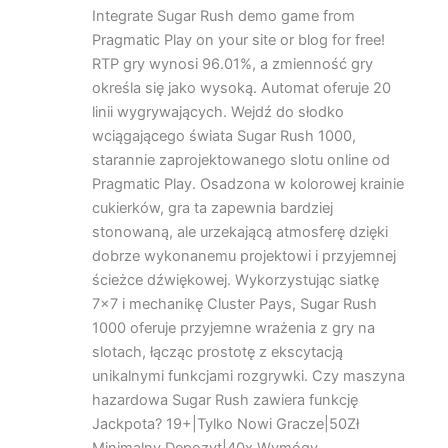
Valo
Integrate Sugar Rush demo game from
rado
con
Pragmatic Play on your site or blog for free!
2
de
5
RTP gry wynosi 96.01%, a zmienność gry
określa się jako wysoką. Automat oferuje 20
linii wygrywających. Wejdź do słodko
wciągającego świata Sugar Rush 1000,
starannie zaprojektowanego slotu online od
Pragmatic Play. Osadzona w kolorowej krainie
cukierków, gra ta zapewnia bardziej
stonowaną, ale urzekającą atmosferę dzięki
dobrze wykonanemu projektowi i przyjemnej
ścieżce dźwiękowej. Wykorzystując siatkę
7×7 i mechanikę Cluster Pays, Sugar Rush
1000 oferuje przyjemne wrażenia z gry na
slotach, łącząc prostotę z ekscytacją
unikalnymi funkcjami rozgrywki. Czy maszyna
hazardowa Sugar Rush zawiera funkcję
Jackpota? 19+|Tylko Nowi Gracze|50Zł