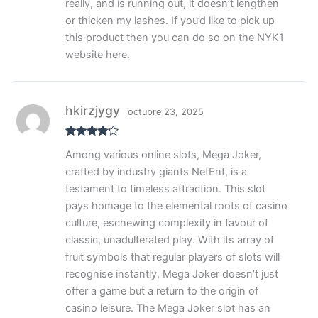
really, and is running out, it doesn’t lengthen
or thicken my lashes. If you’d like to pick up
this product then you can do so on the NYK1
website here.
hkirzjygy
octubre 23, 2025
Valorado
Among various online slots, Mega Joker,
con
4
de
5
crafted by industry giants NetEnt, is a
testament to timeless attraction. This slot
pays homage to the elemental roots of casino
culture, eschewing complexity in favour of
classic, unadulterated play. With its array of
fruit symbols that regular players of slots will
recognise instantly, Mega Joker doesn’t just
offer a game but a return to the origin of
casino leisure. The Mega Joker slot has an