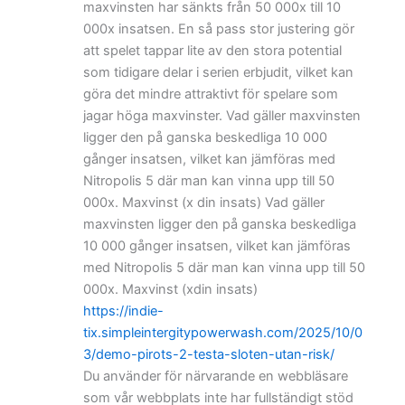
maxvinsten har sänkts från 50 000x till 10
de
5
000x insatsen. En så pass stor justering gör
att spelet tappar lite av den stora potential
som tidigare delar i serien erbjudit, vilket kan
göra det mindre attraktivt för spelare som
jagar höga maxvinster. Vad gäller maxvinsten
ligger den på ganska beskedliga 10 000
gånger insatsen, vilket kan jämföras med
Nitropolis 5 där man kan vinna upp till 50
000x. Maxvinst (x din insats) Vad gäller
maxvinsten ligger den på ganska beskedliga
10 000 gånger insatsen, vilket kan jämföras
med Nitropolis 5 där man kan vinna upp till 50
000x. Maxvinst (xdin insats)
https://indie-
tix.simpleintergitypowerwash.com/2025/10/0
3/demo-pirots-2-testa-sloten-utan-risk/
Du använder för närvarande en webbläsare
som vår webbplats inte har fullständigt stöd