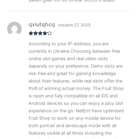
qxiutqhcq
octubre 27, 2025
Valorado
According to your IP-address, you are
con
4
de
5
currently in Ukraine Choosing between free
online slot games and real video slots
depends on your preference. Demo slots are
risk-free and great for gaining knowledge
about their features, while real slots offer the
thrill of winning actual money. The Fruit Shop
is open and fully compatible on all iOS and
Android devices so you can enjoy a juicy slot
experience on the go. NetEnt have optimised
Fruit Shop to work on any mobile device for
both portrait and landscape mode with all
features visible at all times including the