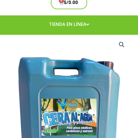
Cart
S/
0.00
TIENDA EN LÍNEA
Cera
al
Agua
Verde
Bidón
cantidad