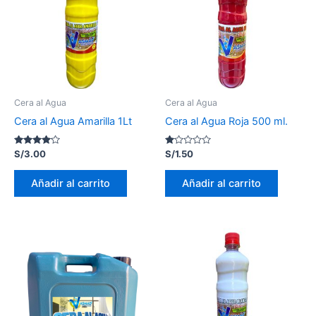
Cera al Agua
Cera al Agua
Cera al Agua Amarilla 1Lt
Cera al Agua Roja 500 ml.
Valorado
Valorado
S/
3.00
S/
1.50
con
con
4.00
1.00
de 5
de
Añadir al carrito
Añadir al carrito
5