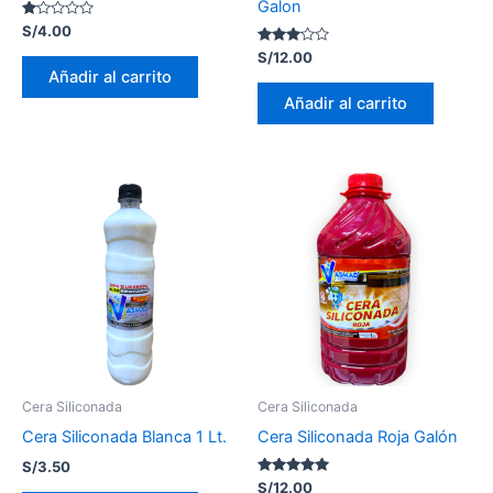
Galon
Valorado
S/
4.00
con
1.00
Valorado
S/
12.00
de
con
Añadir al carrito
5
2.95
de 5
Añadir al carrito
Cera Siliconada
Cera Siliconada
Cera Siliconada Blanca 1 Lt.
Cera Siliconada Roja Galón
S/
3.50
Valorado
S/
12.00