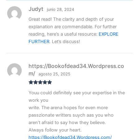
Judyt
junio 28, 2024
Great read! The clarity and depth of your
explanation are commendable. For further
reading, here’s a useful resource:
EXPLORE
FURTHER
. Let’s discuss!
https://Bookofdead34.Wordpress.co
m/
agosto 25, 2025
Valorado
Youu could definitely see your expertise in the
con
5
de 5
work you
write. The arena hopes for even more
passzionate writters suych aas you who
aren’t afraid to say how they believe.
Always follow your heart.
https://Bookofdead34.Wordpress.com/