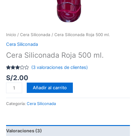
Inicio
/
Cera Siliconada
/ Cera Siliconada Roja 500 ml.
Cera Siliconada
Cera Siliconada Roja 500 ml.
(
3
valoraciones de clientes)
Valorado
2
S/
2.00
con
3.00
de
5 en
Añadir al carrito
base
a
valoraciones
Categoría:
Cera Siliconada
de
clientes
Valoraciones (3)