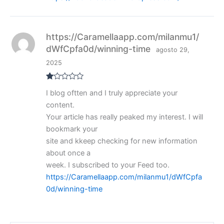
https://Caramellaapp.com/milanmu1/
dWfCpfa0d/winning-time
agosto 29,
2025
V
I blog oftten and I truly appreciate your
al
or
content.
ad
o
Your article has really peaked my interest. I will
co
bookmark your
n
1
site and kkeep checking for new information
de
5
about once a
week. I subscribed to your Feed too.
https://Caramellaapp.com/milanmu1/dWfCpfa
0d/winning-time