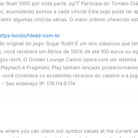
 Rush 1000 por toda parte. рџ”Ґ Participe do Torneio Diár
s, acumulando pontos a cada vitória! Este jogo pode ter a
ntir algumas vitórias sérias. O maior prêmio oferecido e
/https-bookofdead-com-br
ão original do jogo: Sugar Rush! É um dos clássicos que t
is, você receberá um Bônus de 100% de até 100 euros ou eq
gos retrô, O Golden Lounge Casino opera com um sistema 
Playtech e Pragmatic Play tenham lançado posteriormente
você considera os excelentes recursos do cassino e a jogab
Seu endereço IP: 176.114.9.174
le where you can check out symbol values at the current ska