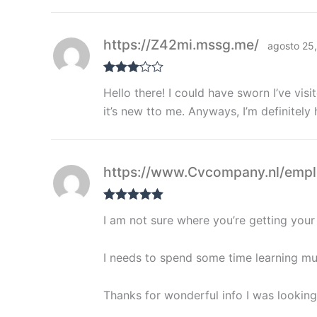
https://Z42mi.mssg.me/
agosto 25
Valorad
Hello there! I could have sworn I’ve vis
o con
3
de 5
it’s new tto me. Anyways, I’m definitely
https://www.Cvcompany.nl/empl
Valorado con
I am not sure where you’re getting your 
5
de 5
I needs to spend some time learning m
Thanks for wonderful info I was looking