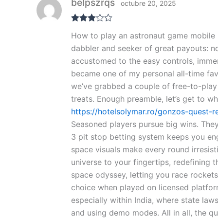
belpszrqs
octubre 20, 2025
Valorad
How to play an astronaut game mobile li
o con
3
de 5
dabbler and seeker of great payouts: no
accustomed to the easy controls, immer
became one of my personal all-time fa
we’ve grabbed a couple of free-to-play
treats. Enough preamble, let’s get to wh
https://hotelsolymar.ro/gonzos-quest-
Seasoned players pursue big wins. They 
3 pit stop betting system keeps you eng
space visuals make every round irresist
universe to your fingertips, redefining 
space odyssey, letting you race rockets
choice when played on licensed platform
especially within India, where state law
and using demo modes. All in all, the q