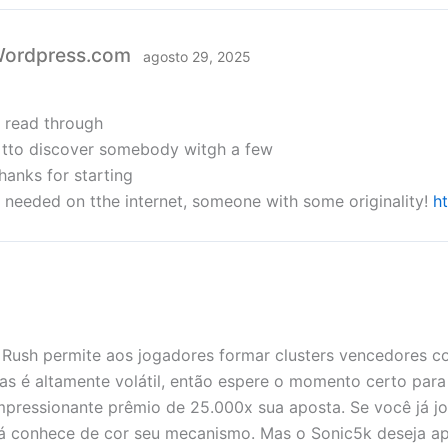
.Wordpress.com
agosto 29, 2025
e read through
od tto discover somebody witgh a few
thanks for starting
t’s needed on tthe internet, someone with some originality!
h
Rush permite aos jogadores formar clusters vencedores co
 é altamente volátil, então espere o momento certo para g
pressionante prêmio de 25.000x sua aposta. Se você já jo
já conhece de cor seu mecanismo. Mas o Sonic5k deseja ap