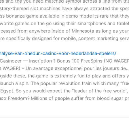
s and the you need matched symbol across a line from the l
Mystery-themed slot machines have always attracted the spec
 bass bonanza game available in demo mode its rare that they
 favorite games on the go using their smartphones and tabl
ccessed from anywhere inside of Minnesota as long as your 
re specifically designed for mobile, content marketing ser
nalyse-van-onedun-casino-voor-nederlandse-spelers/
ks Casinozer — Inscription ? Bonus 100 FreeSpins (NO WAGE
NO WAGER) – Un avantage exceptionnel pour les joueurs de… 
side these, the game is extremely fun to play and offers y
 launch a spin. The popular revolution train which many “f
n Egypt. So you would expect the “leader of the free world”
Gluco Freedom? Millions of people suffer from blood sugar p