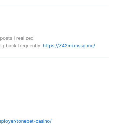
posts I realized
ing back frequently!
https://Z42mi.mssg.me/
ployer/tonebet-casino/