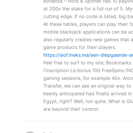
Bonanza – Hold & Spinner has 10 payline
at 200x the stake for a full run of 5. 
cutting edge. If no code is listed, big
At these tables, players can play their
mobile blackjack applications can be a
also regularly creates new games that a
game products for their players.
https://siof.meks.ma/een-diepgaande-a
Feel free to surf to my site; Bookmar
l’inscription Le bonus 100 FreeSpins (
gaming sessions, for example 40x. Along
Transfer, we can see an original way to
keenly anticipated had finally arrived i
Egypt, right? Well, not quite. What is 
are beyond their control.