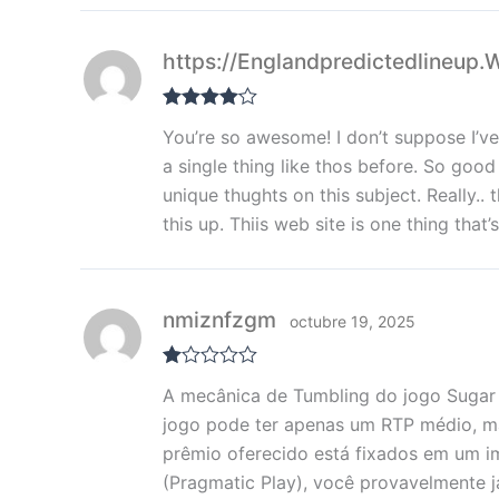
https://Englandpredictedlineup
Valorado
You’re so awesome! I don’t suppose I’v
con
4
de 5
a single thing like thos before. So go
unique thughts on this subject. Really.. 
this up. Thiis web site is one thing tha
nmiznfzgm
octubre 19, 2025
Va
A mecânica de Tumbling do jogo Sugar 
lor
ad
jogo pode ter apenas um RTP médio, mas
o
prêmio oferecido está fixados em um im
co
n
(Pragmatic Play), você provavelmente 
1