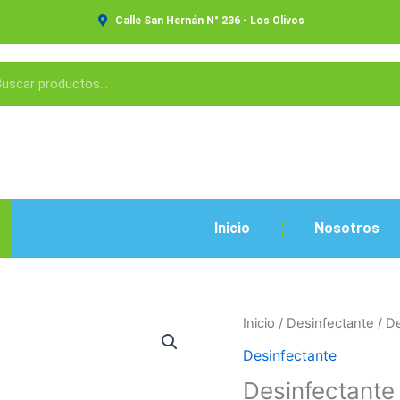
Calle San Hernán N° 236 - Los Olivos
Inicio
Nosotros
Desinfectante
Inicio
/
Desinfectante
/ D
Pino
Desinfectante
Bidon
Desinfectante
cantidad