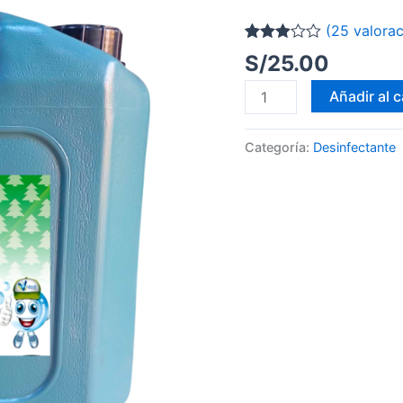
(
25
valorac
Valorado
23
S/
25.00
con
2.87
de
Añadir al c
5 en
base
a
valoraciones
Categoría:
Desinfectante
de
clientes