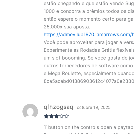
de
estão chegando e que estão vendo Sugar
5
1000 e concorra a prêmios todos os dia
então espere o momento certo para gara
25.000x sua aposta.
https://admevilub1970.iamarrows.com
Você pode aproveitar para jogar a vers
Experimente as Rodadas Grátis flexíve
um slot boooming. Se você gosta de jo
outros fornecedores de software como 
e Mega Roulette, especialmente quando 
8ca5acabd01386903612c4077a0e2880 – 
qfhzogsaq
octubre 19, 2025
Valorad
‘I’ button on the controls open a paytab
o con
3
de 5