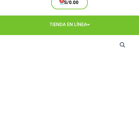
Cart
S/
0.00
TIENDA EN LÍNEA
Jabón
Líquido
Limon
Galón
cantidad