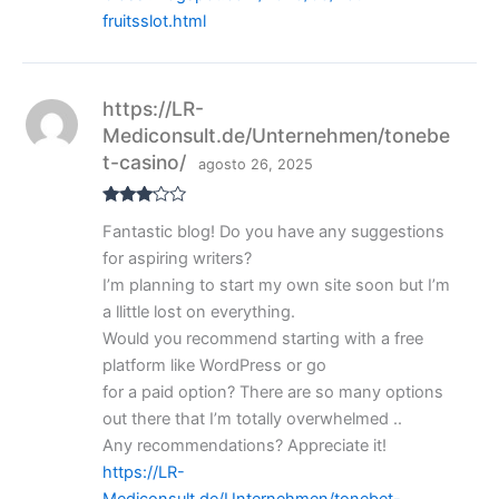
fruitsslot.html
https://LR-
Mediconsult.de/Unternehmen/tonebe
t-casino/
agosto 26, 2025
Valora
Fantastic blog! Do you have any suggestions
do con
3
de 5
for aspiring writers?
I’m planning to start my own site soon but I’m
a llittle lost on everything.
Would you recommend starting with a free
platform like WordPress or go
for a paid option? There are so many options
out there that I’m totally overwhelmed ..
Any recommendations? Appreciate it!
https://LR-