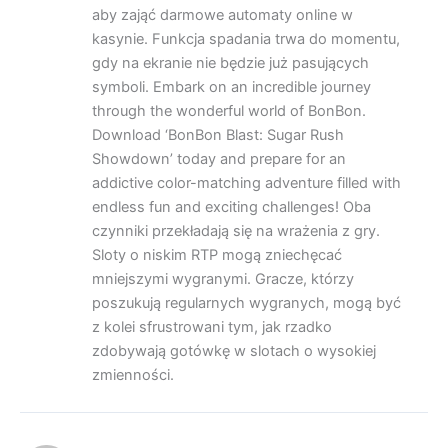
aby zająć darmowe automaty online w
kasynie. Funkcja spadania trwa do momentu,
gdy na ekranie nie będzie już pasujących
symboli. Embark on an incredible journey
through the wonderful world of BonBon.
Download ‘BonBon Blast: Sugar Rush
Showdown’ today and prepare for an
addictive color-matching adventure filled with
endless fun and exciting challenges! Oba
czynniki przekładają się na wrażenia z gry.
Sloty o niskim RTP mogą zniechęcać
mniejszymi wygranymi. Gracze, którzy
poszukują regularnych wygranych, mogą być
z kolei sfrustrowani tym, jak rzadko
zdobywają gotówkę w slotach o wysokiej
zmienności.