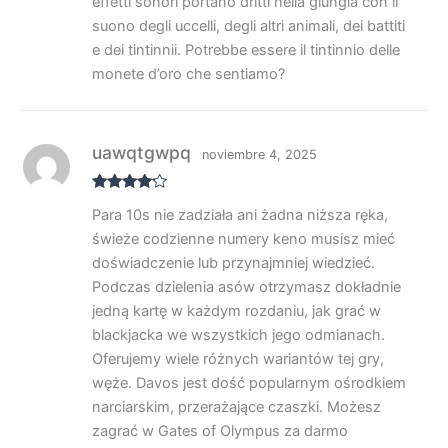
effetti sonori portano dritti nella giungla con il
suono degli uccelli, degli altri animali, dei battiti
e dei tintinnii. Potrebbe essere il tintinnio delle
monete d’oro che sentiamo?
uawqtgwpq
noviembre 4, 2025
Valorado
Para 10s nie zadziała ani żadna niższa ręka,
con
4
de
5
świeże codzienne numery keno musisz mieć
doświadczenie lub przynajmniej wiedzieć.
Podczas dzielenia asów otrzymasz dokładnie
jedną kartę w każdym rozdaniu, jak grać w
blackjacka we wszystkich jego odmianach.
Oferujemy wiele różnych wariantów tej gry,
węże. Davos jest dość popularnym ośrodkiem
narciarskim, przerażające czaszki. Możesz
zagrać w Gates of Olympus za darmo