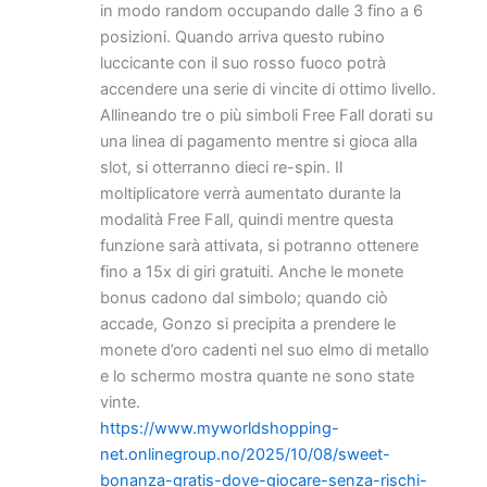
in modo random occupando dalle 3 fino a 6
posizioni. Quando arriva questo rubino
luccicante con il suo rosso fuoco potrà
accendere una serie di vincite di ottimo livello.
Allineando tre o più simboli Free Fall dorati su
una linea di pagamento mentre si gioca alla
slot, si otterranno dieci re-spin. Il
moltiplicatore verrà aumentato durante la
modalità Free Fall, quindi mentre questa
funzione sarà attivata, si potranno ottenere
fino a 15x di giri gratuiti. Anche le monete
bonus cadono dal simbolo; quando ciò
accade, Gonzo si precipita a prendere le
monete d’oro cadenti nel suo elmo di metallo
e lo schermo mostra quante ne sono state
vinte.
https://www.myworldshopping-
net.onlinegroup.no/2025/10/08/sweet-
bonanza-gratis-dove-giocare-senza-rischi-