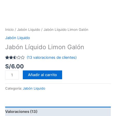
Inicio
/
Jabón Liquido
/ Jabón Líquido Limon Galón
Jabón Liquido
Jabón Líquido Limon Galón
(
13
valoraciones de clientes)
Valorado
12
S/
6.00
con
2.42
de 5
Añadir al carrito
en
base
a
Categoría:
Jabón Liquido
valoraciones
de
clientes
Valoraciones (13)