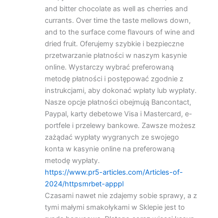
and bitter chocolate as well as cherries and
currants. Over time the taste mellows down,
and to the surface come flavours of wine and
dried fruit. Oferujemy szybkie i bezpieczne
przetwarzanie płatności w naszym kasynie
online. Wystarczy wybrać preferowaną
metodę płatności i postępować zgodnie z
instrukcjami, aby dokonać wpłaty lub wypłaty.
Nasze opcje płatności obejmują Bancontact,
Paypal, karty debetowe Visa i Mastercard, e-
portfele i przelewy bankowe. Zawsze możesz
zażądać wypłaty wygranych ze swojego
konta w kasynie online na preferowaną
metodę wypłaty.
https://www.pr5-articles.com/Articles-of-
2024/httpsmrbet-apppl
Czasami nawet nie zdajemy sobie sprawy, a z
tymi małymi smakołykami w Sklepie jest to