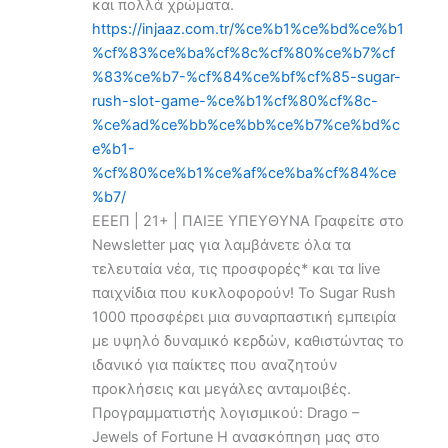
και πολλά χρώματα.
https://injaaz.com.tr/%ce%b1%ce%bd%ce%b1
%cf%83%ce%ba%cf%8c%cf%80%ce%b7%cf
%83%ce%b7-%cf%84%ce%bf%cf%85-sugar-
rush-slot-game-%ce%b1%cf%80%cf%8c-
%ce%ad%ce%bb%ce%bb%ce%b7%ce%bd%c
e%b1-
%cf%80%ce%b1%ce%af%ce%ba%cf%84%ce
%b7/
ΕΕΕΠ | 21+ | ΠΑΙΞΕ ΥΠΕΥΘΥΝΑ Γραφείτε στο
Newsletter μας για λαμβάνετε όλα τα
τελευταία νέα, τις προσφορές* και τα live
παιχνίδια που κυκλοφορούν! Το Sugar Rush
1000 προσφέρει μια συναρπαστική εμπειρία
με υψηλό δυναμικό κερδών, καθιστώντας το
ιδανικό για παίκτες που αναζητούν
προκλήσεις και μεγάλες ανταμοιβές.
Προγραμματιστής λογισμικού: Drago –
Jewels of Fortune Η ανασκόπηση μας στο