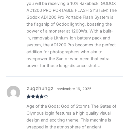
you will be receiving a 10% Rakeback. GODOX
AD1200 PRO PORTABLE FLASH SYSTEM: The
Godox AD1200 Pro Portable Flash System is
the flagship of Godox lighting, boasting the
power of a monster at 1200Ws. With a built-
in, removable Lithium-ion battery pack and
system, the AD1200 Pro becomes the perfect
addition for photographers who aim to
overpower the Sun or who need that extra
power for those long-distance shots.
zugzhuhgz
noviembre 16, 2025
Valorado
Age of the Gods: God of Storms The Gates of
con
4
de
5
Olympus login features a high quality visual
design and exciting theme. This machine is
wrapped in the atmosphere of ancient