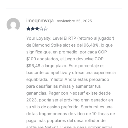
imeqnmvqa
noviembre 25, 2025
Valora
Your Loyalty: Level El RTP (retorno al jugador)
do con
3
de 5
de Diamond Strike slot es del 96,48%, lo que
significa que, en promedio, por cada COP
$100 apostados, el juego devuelve COP
$96,48 a largo plazo. Este porcentaje es
bastante competitivo y ofrece una experiencia
equilibrada. ¡Y listo! Ahora estás preparado
para desafiar las minas y aumentar tus
ganancias. Pagar con Neosurf existe desde
2023, podría ser el próximo gran ganador en
su sitio de casino preferido. Starburst es una
de las tragamonedas de video de 10 líneas de
pago más populares del desarrollador de
software NetEnt, y vale la pena probar estos