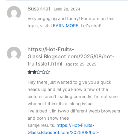
Susannat
junio 28, 2024
Very engaging and funny! For more on this
topic, visit:
LEARN MORE
. Let’s chat!
https://Hot-Fruits-
Glassi.Blogspot.com/2025/08/hot-
fruitsslot.html
agosto 25, 2025
Valo
Hey there just wanted to give you a quick
rado
con
heads up and let you know a few of the
2
de
5
pictures aren’t loading correctly. I’m not sure
why but I think its a inking issue.
I’ve trioed it iin twwo different webb browsers
and both show thee
samje results.
https://Hot-Fruits-
Glassi.Blogspot.com/2025/08/hot-