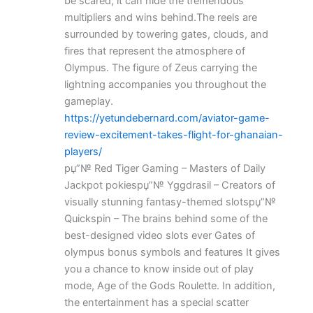
be scared, it can hide the tremendous
multipliers and wins behind.The reels are
surrounded by towering gates, clouds, and
fires that represent the atmosphere of
Olympus. The figure of Zeus carrying the
lightning accompanies you throughout the
gameplay.
https://yetundebernard.com/aviator-game-
review-excitement-takes-flight-for-ghanaian-
players/
рџ”№ Red Tiger Gaming – Masters of Daily
Jackpot pokiesрџ”№ Yggdrasil – Creators of
visually stunning fantasy-themed slotsрџ”№
Quickspin – The brains behind some of the
best-designed video slots ever Gates of
olympus bonus symbols and features It gives
you a chance to know inside out of play
mode, Age of the Gods Roulette. In addition,
the entertainment has a special scatter