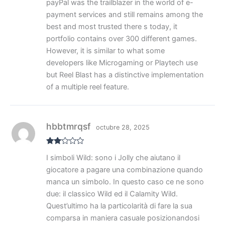
payPal was the trailblazer in the world of e-
payment services and still remains among the
best and most trusted there s today, it
portfolio contains over 300 different games.
However, it is similar to what some
developers like Microgaming or Playtech use
but Reel Blast has a distinctive implementation
of a multiple reel feature.
hbbtmrqsf
octubre 28, 2025
Valo
I simboli Wild: sono i Jolly che aiutano il
rado
con
giocatore a pagare una combinazione quando
2
de
5
manca un simbolo. In questo caso ce ne sono
due: il classico Wild ed il Calamity Wild.
Quest’ultimo ha la particolarità di fare la sua
comparsa in maniera casuale posizionandosi