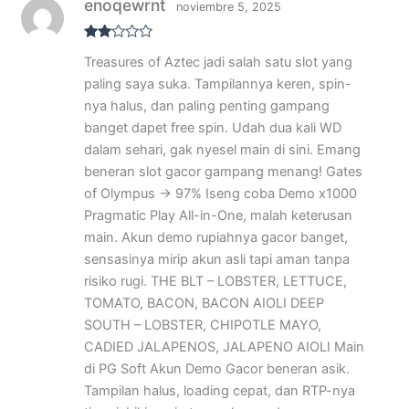
enoqewrnt
noviembre 5, 2025
Valo
Treasures of Aztec jadi salah satu slot yang
rado
con
paling saya suka. Tampilannya keren, spin-
2
de
5
nya halus, dan paling penting gampang
banget dapet free spin. Udah dua kali WD
dalam sehari, gak nyesel main di sini. Emang
beneran slot gacor gampang menang! Gates
of Olympus → 97% Iseng coba Demo x1000
Pragmatic Play All-in-One, malah keterusan
main. Akun demo rupiahnya gacor banget,
sensasinya mirip akun asli tapi aman tanpa
risiko rugi. THE BLT – LOBSTER, LETTUCE,
TOMATO, BACON, BACON AIOLI DEEP
SOUTH – LOBSTER, CHIPOTLE MAYO,
CADIED JALAPENOS, JALAPENO AIOLI Main
di PG Soft Akun Demo Gacor beneran asik.
Tampilan halus, loading cepat, dan RTP-nya