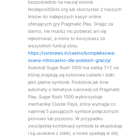
bezpośrednio na naszej stronie
NodepositSlots.org lub skorzystać z naszych
linków do najlepszych kasyn online
oferujących gry Pragmatic Play. Grając za
darmo, nie musisz nic pobierać ani się
rejestrować, a mimo to korzystasz ze
wszystkich funkcji slotu.
https://vsrsnews.in/casino/kompleksowa-
ocena-nitrocasino-dla-polskich-graczy/
Automat Sugar Rush 1000 ma siatkę 7×7, na
której znajdują się kolorowe cukierki i żelki
jako płatne symbole. Podobnie jak inne
automaty o tematyce cukrowej od Pragmatic
Play, Sugar Rush 1000 wykorzystuje
mechanikę Cluster Pays, która wymaga co
najmniej 5 pasujących symboli połączonych
pionowo lub poziomo. W przypadku
zwycięskiej kombinacji symbole te eksplodują
i są usuwane z siatki, a nowe spadają w dół,