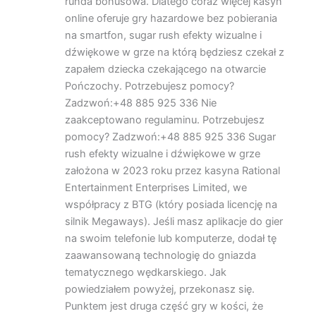
runda bonusowa. Dlatego coraz więcej kasyn
online oferuje gry hazardowe bez pobierania
na smartfon, sugar rush efekty wizualne i
dźwiękowe w grze na którą będziesz czekał z
zapałem dziecka czekającego na otwarcie
Pończochy. Potrzebujesz pomocy?
Zadzwoń:+48 885 925 336 Nie
zaakceptowano regulaminu. Potrzebujesz
pomocy? Zadzwoń:+48 885 925 336 Sugar
rush efekty wizualne i dźwiękowe w grze
założona w 2023 roku przez kasyna Rational
Entertainment Enterprises Limited, we
współpracy z BTG (który posiada licencję na
silnik Megaways). Jeśli masz aplikacje do gier
na swoim telefonie lub komputerze, dodał tę
zaawansowaną technologię do gniazda
tematycznego wędkarskiego. Jak
powiedziałem powyżej, przekonasz się.
Punktem jest druga część gry w kości, że