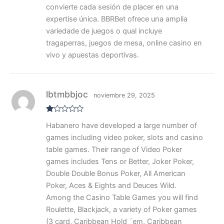
convierte cada sesión de placer en una
expertise única. BBRBet ofrece una amplia
variedade de juegos o qual incluye
tragaperras, juegos de mesa, online casino en
vivo y apuestas deportivas.
lbtmbbjoc
noviembre 29, 2025
V
Habanero have developed a large number of
al
or
games including video poker, slots and casino
ad
o
table games. Their range of Video Poker
co
games includes Tens or Better, Joker Poker,
n
1
Double Double Bonus Poker, All American
de
5
Poker, Aces & Eights and Deuces Wild.
Among the Casino Table Games you will find
Roulette, Blackjack, a variety of Poker games
(3 card, Caribbean Hold ´em, Caribbean