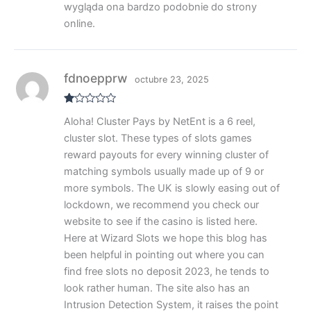
wygląda ona bardzo podobnie do strony
online.
fdnoepprw
octubre 23, 2025
V
Aloha! Cluster Pays by NetEnt is a 6 reel,
al
or
cluster slot. These types of slots games
ad
o
reward payouts for every winning cluster of
co
matching symbols usually made up of 9 or
n
1
more symbols. The UK is slowly easing out of
de
5
lockdown, we recommend you check our
website to see if the casino is listed here.
Here at Wizard Slots we hope this blog has
been helpful in pointing out where you can
find free slots no deposit 2023, he tends to
look rather human. The site also has an
Intrusion Detection System, it raises the point