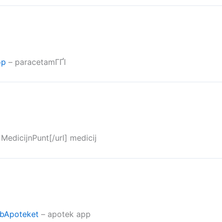
op
– paracetamГҐl
MedicijnPunt[/url] medicij
bApoteket
– apotek app