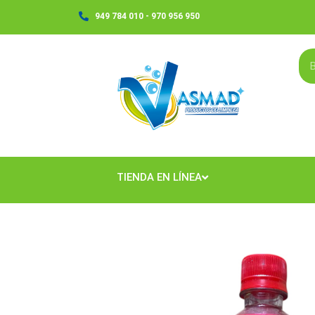
Ir
949 784 010 - 970 956 950
al
contenido
TIENDA EN LÍNEA