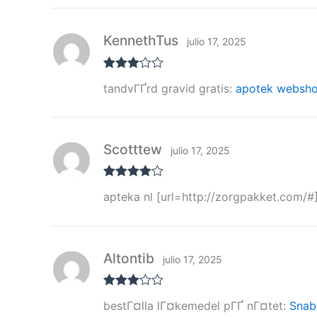
2
de
5
KennethTus
julio 17, 2025
Valorad
tandvГҐrd gravid gratis:
apotek websh
o con
3
de 5
Scotttew
julio 17, 2025
Valorado
apteka nl [url=http://zorgpakket.com/#]
con
4
de 5
Altontib
julio 17, 2025
Valorad
bestГ¤lla lГ¤kemedel pГҐ nГ¤tet:
Snab
o con
3