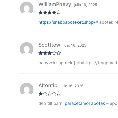
WilliamPhevy
julio 16, 2025
Valorado
https://snabbapoteket.shop/#
apotek re
con
4
de 5
Scotttew
julio 16, 2025
Valorad
babyvekt apotek [url=https://tryggmed
o con
3
de 5
Altontib
julio 16, 2025
Va
deo till barn:
paracetamol apotek
– apot
lor
ad
o
co