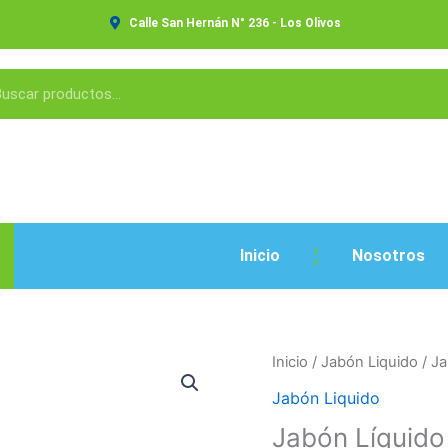
Calle San Hernán N° 236 - Los Olivos
Inicio
Nosotros
Jabón
Inicio
/
Jabón Liquido
/ Ja
Líquido
Jabón Liquido
Rosado
Jabón Líquido
1