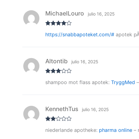
MichaelLouro
julio 16, 2025
Valorado
https://snabbapoteket.com/#
apotek pÃ
con
4
de 5
Altontib
julio 16, 2025
Valorad
shampoo mot flass apotek:
TryggMed
–
o con
3
de 5
KennethTus
julio 16, 2025
Valor
niederlande apotheke:
pharma online
– 
ado
con