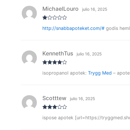
n
MichaelLouro
1
julio 16, 2025
de
5
Va
http://snabbapoteket.com/#
godis hem
lor
ad
o
co
n
KennethTus
1
julio 16, 2025
de
5
Valorado
isopropanol apotek:
Trygg Med
– apote
con
4
de 5
Scotttew
julio 16, 2025
Valorad
ispose apotek [url=https://tryggmed.sh
o con
3
de 5