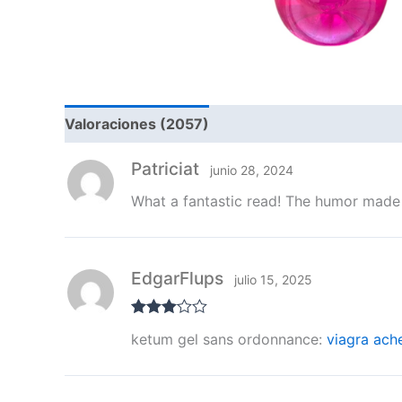
Valoraciones (2057)
Patriciat
junio 28, 2024
What a fantastic read! The humor made i
EdgarFlups
julio 15, 2025
Valorad
ketum gel sans ordonnance:
viagra ach
o con
3
de 5