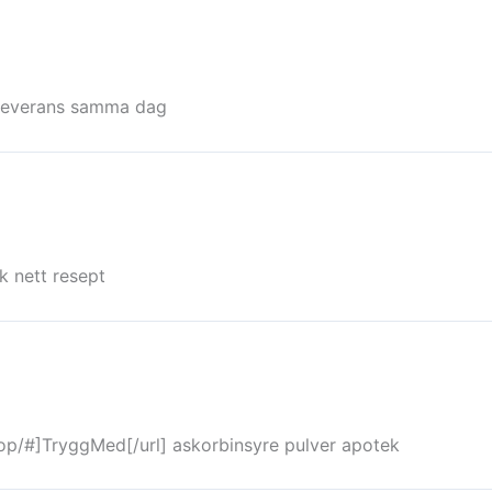
leverans samma dag
k nett resept
op/#]TryggMed[/url] askorbinsyre pulver apotek