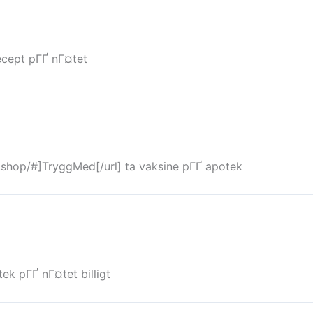
cept pГҐ nГ¤tet
.shop/#]TryggMed[/url] ta vaksine pГҐ apotek
ek pГҐ nГ¤tet billigt