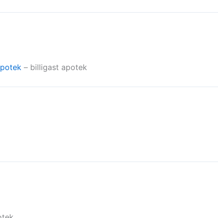
apotek
– billigast apotek
otek