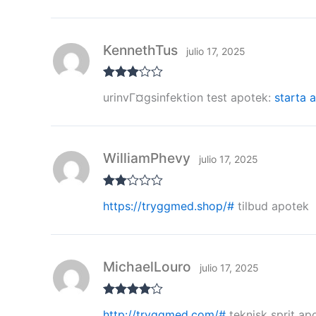
de 5
KennethTus
julio 17, 2025
Valorad
urinvГ¤gsinfektion test apotek:
starta 
o con
3
de 5
WilliamPhevy
julio 17, 2025
Valor
https://tryggmed.shop/#
tilbud apotek
ado
con
2
de
5
MichaelLouro
julio 17, 2025
Valorado
http://tryggmed.com/#
teknisk sprit ap