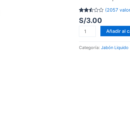
Lt.
(
2057
valor
cantidad
Valorado
2055
S/
3.00
con
2.51
Añadir al c
de 5
en
base
a
Categoría:
Jabón Liquido
valoraciones
de
clientes