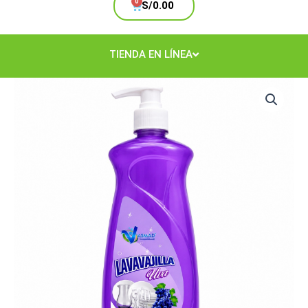
Cart
S/
0.00
TIENDA EN LÍNEA
Lavavajilla
Uva
Gatillo
1LT
cantidad