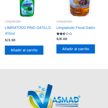
Limpiatodo
Limpiatodo
LIMPIATODO PINO GATILLO
Limpiatodo Floral Galón
415ml
Valorado
S/
6.00
S/
3.50
con
2.46
de 5
Añadir al carrito
Añadir al carrito