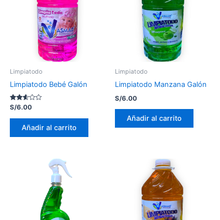
Limpiatodo
Limpiatodo
Limpiatodo Bebé Galón
Limpiatodo Manzana Galón
S/
6.00
Valorado
S/
6.00
con
Añadir al carrito
2.51
de 5
Añadir al carrito