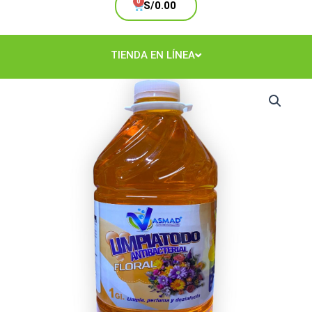
Cart
S/
0.00
TIENDA EN LÍNEA
Limpiatodo
Floral
Galón
cantidad