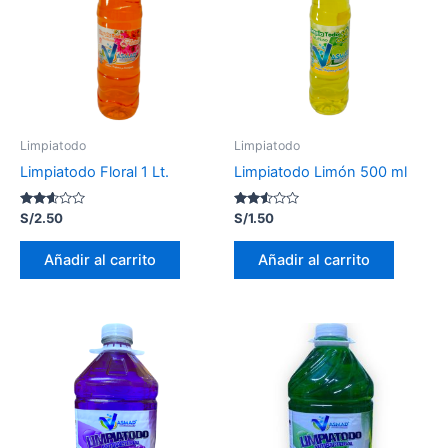
Limpiatodo
Limpiatodo
Limpiatodo Floral 1 Lt.
Limpiatodo Limón 500 ml
Valorado
Valorado
S/
2.50
S/
1.50
con
con
2.49
2.46
de 5
de 5
Añadir al carrito
Añadir al carrito