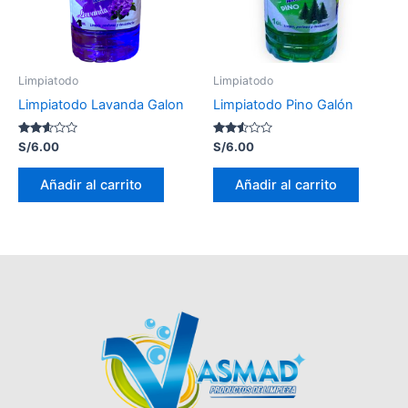
Limpiatodo
Limpiatodo
Limpiatodo Lavanda Galon
Limpiatodo Pino Galón
Valorado
Valorado
S/
6.00
S/
6.00
con
con
2.51
2.44
de 5
de 5
Añadir al carrito
Añadir al carrito