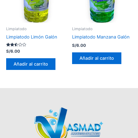
Limpiatodo
Limpiatodo
Limpiatodo Limón Galón
Limpiatodo Manzana Galón
S/
6.00
Valorado
S/
6.00
con
Añadir al carrito
2.47
de 5
Añadir al carrito