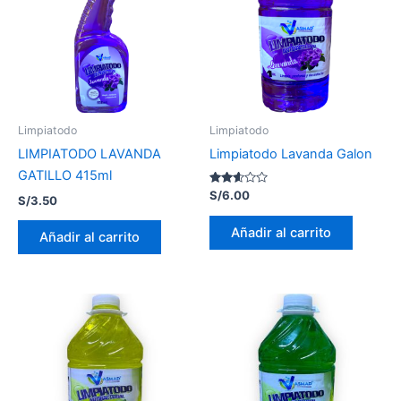
Limpiatodo
Limpiatodo
LIMPIATODO LAVANDA
Limpiatodo Lavanda Galon
GATILLO 415ml
Valorado
S/
6.00
S/
3.50
con
2.51
de 5
Añadir al carrito
Añadir al carrito