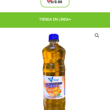
Cart
S/
0.00
TIENDA EN LÍNEA
Limpiatodo
Naranja
1
Lt.
cantidad