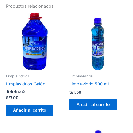
Productos relacionados
Limpiavidrios
Limpiavidrios
Limpiavidrios Galón
Limpiavidrio 500 ml.
S/
1.50
Valorado
S/
7.00
con
Añadir al carrito
2.48
de 5
Añadir al carrito