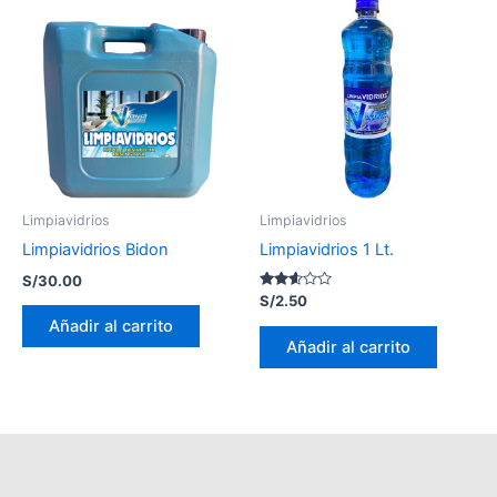
Limpiavidrios
Limpiavidrios
Limpiavidrios Bidon
Limpiavidrios 1 Lt.
S/
30.00
Valorado
S/
2.50
con
Añadir al carrito
2.49
de 5
Añadir al carrito