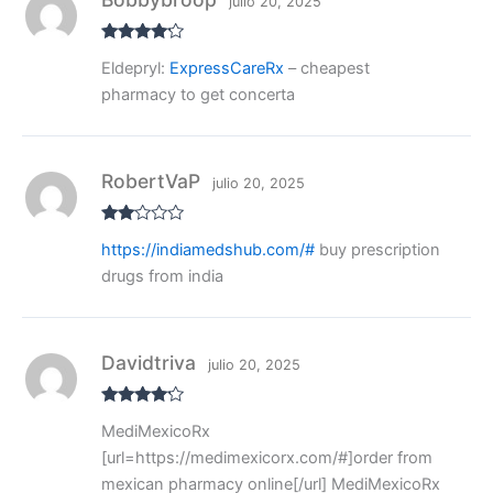
julio 20, 2025
Valorado
Eldepryl:
ExpressCareRx
– cheapest
con
4
de
5
pharmacy to get concerta
RobertVaP
julio 20, 2025
Valo
https://indiamedshub.com/#
buy prescription
rado
con
drugs from india
2
de
5
Davidtriva
julio 20, 2025
Valorado
MediMexicoRx
con
4
de
5
[url=https://medimexicorx.com/#]order from
mexican pharmacy online[/url] MediMexicoRx