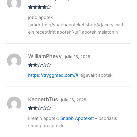
Valorado
jobb apotek
con
4
de
5
[url=https://snabbapoteket.shop/#]acetylcyst
ein receptfritt apotek[/url] apotek melatonin
WilliamPhevy
julio 16, 2025
Valo
https://tryggmed.com/#
legevakt apotek
rado
con
2
de
5
KennethTus
julio 16, 2025
Valo
kreatin apotek:
Snabb Apoteket
– psoriasis
rado
con
shampoo apotek
2
de
5