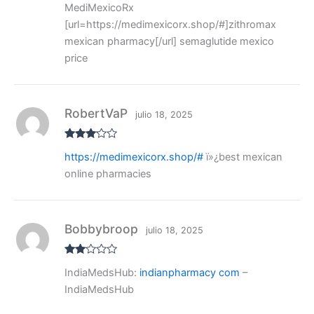
MediMexicoRx
al
or
[url=https://medimexicorx.shop/#]zithromax
ad
o
mexican pharmacy[/url] semaglutide mexico
co
price
n
1
de
5
RobertVaP
julio 18, 2025
Valora
https://medimexicorx.shop/#
ï»¿best mexican
do con
3
de 5
online pharmacies
Bobbybroop
julio 18, 2025
Valo
IndiaMedsHub:
indianpharmacy com
–
rado
con
IndiaMedsHub
2
de
5