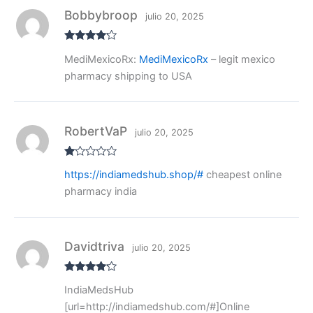
Bobbybroop
julio 20, 2025
Valorado
MediMexicoRx:
MediMexicoRx
– legit mexico
con
4
de
5
pharmacy shipping to USA
RobertVaP
julio 20, 2025
V
https://indiamedshub.shop/#
cheapest online
al
or
pharmacy india
ad
o
co
n
1
de
Davidtriva
julio 20, 2025
5
Valorado
IndiaMedsHub
con
4
de
5
[url=http://indiamedshub.com/#]Online