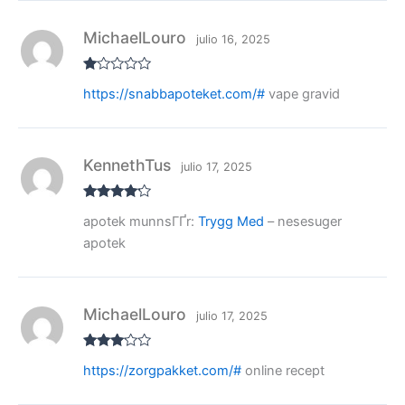
MichaelLouro
julio 16, 2025
V
https://snabbapoteket.com/#
vape gravid
al
or
ad
o
co
n
KennethTus
julio 17, 2025
1
de
5
Valorado
apotek munnsГҐr:
Trygg Med
– nesesuger
con
4
de
5
apotek
MichaelLouro
julio 17, 2025
Valora
https://zorgpakket.com/#
online recept
do con
3
de 5