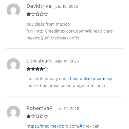
Davidtriva
julio 19, 2025
V
buy cialis from mexico
al
or
[url=http://medimexicorx.com/#]cheap cialis
ad
o
mexico[/url] MediMexicoRx
co
n
1
de
5
Lewisbiark
julio 19, 2025
Valorado
indianpharmacy com:
best online pharmacy
con
4
de
5
india
– buy prescription drugs from india
RobertVaP
julio 19, 2025
V
https://medimexicorx.com/#
mexican
al