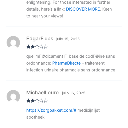
enlightening. For those interested in further
details, here’s a link:
DISCOVER MORE
. Keen
to hear your views!
EdgarFlups
julio 15, 2025
Valo
quel mГ©dicament Г base de codГ©ine sans
rado
con
ordonnance:
PharmaDirecte
– traitement
2
de
5
infection urinaire pharmacie sans ordonnance
MichaelLouro
julio 16, 2025
Valo
https://zorgpakket.com/#
medicijnlijst
rado
con
apotheek
2
de
5