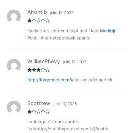
Altontib
julio 17, 2025
V
medicijnen zonder recept met ideal:
Medicijn
al
or
Punt
– internetapotheek spanje
ad
o
co
n
1
de
WilliamPhevy
julio 17, 2025
5
Valora
http://tryggmed.com/#
kaliumjodid apotek
do con
3
de 5
Scotttew
julio 17, 2025
V
andningstrГ¤nare apotek
al
or
[url=http://snabbapoteket.com/#]Snabb
ad