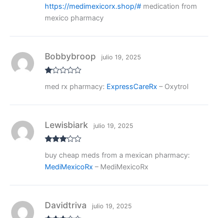
Valora
https://medimexicorx.shop/#
medication from
do con
3
de 5
mexico pharmacy
Bobbybroop
julio 19, 2025
V
med rx pharmacy:
ExpressCareRx
– Oxytrol
al
or
ad
o
co
n
Lewisbiark
julio 19, 2025
1
de
5
Valora
buy cheap meds from a mexican pharmacy:
do con
3
de 5
MediMexicoRx
– MediMexicoRx
Davidtriva
julio 19, 2025