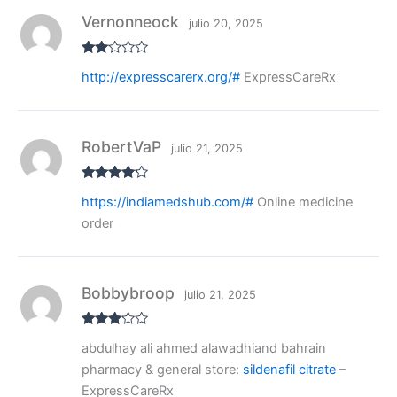
Vernonneock
julio 20, 2025
Valo
http://expresscarerx.org/#
ExpressCareRx
rado
con
2
de
5
RobertVaP
julio 21, 2025
Valorado
https://indiamedshub.com/#
Online medicine
con
4
de
5
order
Bobbybroop
julio 21, 2025
Valora
abdulhay ali ahmed alawadhiand bahrain
do con
3
de 5
pharmacy & general store:
sildenafil citrate
–
ExpressCareRx