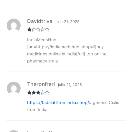
Davidtriva
julio 21, 2025
V
IndiaMedsHub
al
or
[url=https://indiamedshub.shop/#]buy
ad
o
medicines online in india[/url] top online
co
pharmacy india
n
1
de
5
Theronfreri
julio 21, 2025
Valora
https://tadalafilfromindia.shop/#
generic Cialis
do con
3
de 5
from India