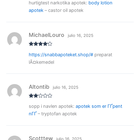
hurtigtest narkotika apotek:
body lotion
do con
3
de 5
apotek
– castor oil apotek
MichaelLouro
julio 16, 2025
Valorado
https://snabbapoteket.shop/#
preparat
con
4
de
5
lÃ¤kemedel
Altontib
julio 16, 2025
Valo
sopp i navlen apotek:
apotek som er ГҐpent
rado
con
nГҐ
– tryptofan apotek
2
de
5
Scotttew
julio 16, 2025