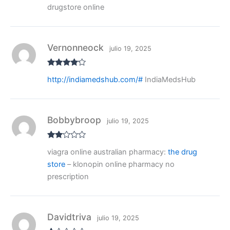
or
drugstore online
ad
o
co
n
1
de
Vernonneock
julio 19, 2025
5
Valorado
http://indiamedshub.com/#
IndiaMedsHub
con
4
de
5
Bobbybroop
julio 19, 2025
Valo
viagra online australian pharmacy:
the drug
rado
con
store
– klonopin online pharmacy no
2
de
5
prescription
Davidtriva
julio 19, 2025