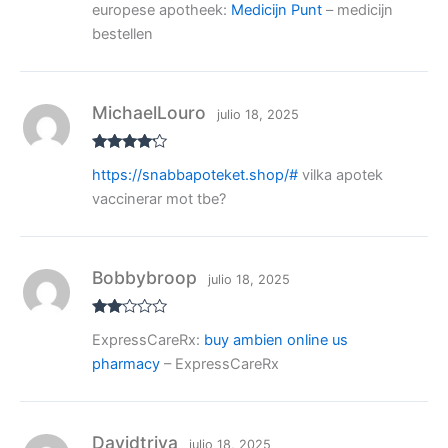
europese apotheek:
Medicijn Punt
– medicijn
al
or
bestellen
ad
o
co
n
1
de
MichaelLouro
julio 18, 2025
5
Valorado
https://snabbapoteket.shop/#
vilka apotek
con
4
de
5
vaccinerar mot tbe?
Bobbybroop
julio 18, 2025
Valo
ExpressCareRx:
buy ambien online us
rado
con
pharmacy
– ExpressCareRx
2
de
5
Davidtriva
julio 18, 2025