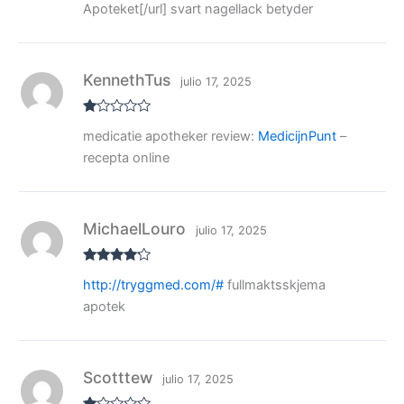
o
Apoteket[/url] svart nagellack betyder
co
n
1
de
5
KennethTus
julio 17, 2025
V
medicatie apotheker review:
MedicijnPunt
–
al
or
recepta online
ad
o
co
n
1
de
MichaelLouro
julio 17, 2025
5
Valorado
http://tryggmed.com/#
fullmaktsskjema
con
4
de
5
apotek
Scotttew
julio 17, 2025