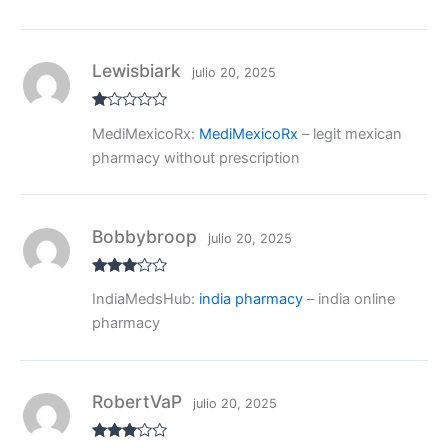
Lewisbiark
julio 20, 2025
V
MediMexicoRx:
MediMexicoRx
– legit mexican
al
or
pharmacy without prescription
ad
o
co
n
1
de
Bobbybroop
julio 20, 2025
5
Valora
IndiaMedsHub:
india pharmacy
– india online
do con
3
de 5
pharmacy
RobertVaP
julio 20, 2025