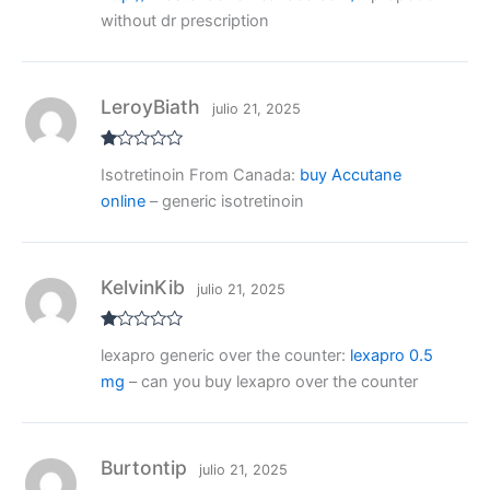
5
without dr prescription
LeroyBiath
julio 21, 2025
V
Isotretinoin From Canada:
buy Accutane
al
or
online
– generic isotretinoin
ad
o
co
n
1
de
KelvinKib
julio 21, 2025
5
V
lexapro generic over the counter:
lexapro 0.5
al
or
mg
– can you buy lexapro over the counter
ad
o
co
n
1
de
Burtontip
julio 21, 2025
5