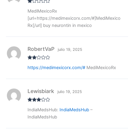
V
MediMexicoRx
al
or
[url=https://medimexicorx.com/#]MediMexico
ad
o
Rx[/url] buy neurontin in mexico
co
n
1
de
5
RobertVaP
julio 19, 2025
Valo
https://medimexicorx.com/#
MediMexicoRx
rado
con
2
de
5
Lewisbiark
julio 19, 2025
Valora
IndiaMedsHub:
IndiaMedsHub
–
do con
3
de 5
IndiaMedsHub