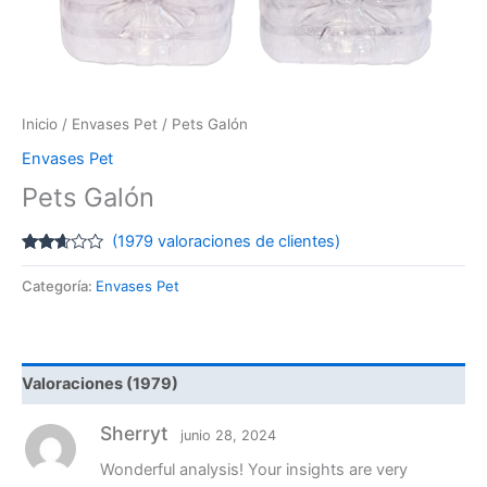
Inicio
/
Envases Pet
/ Pets Galón
Envases Pet
Pets Galón
(
1979
valoraciones de clientes)
Valorado
1978
con
Categoría:
Envases Pet
2.54
de 5
en
base
a
valoraciones
Valoraciones (1979)
de
clientes
Sherryt
junio 28, 2024
Wonderful analysis! Your insights are very