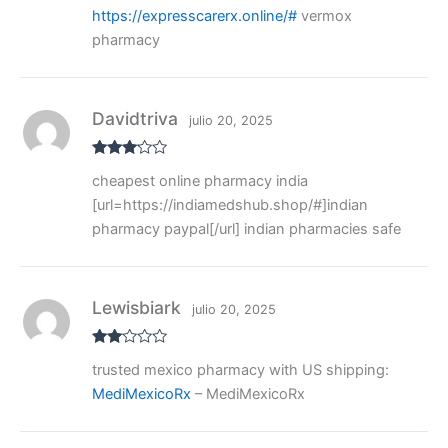
Valora
https://expresscarerx.online/#
vermox
do con
3
de 5
pharmacy
Davidtriva
julio 20, 2025
Valora
cheapest online pharmacy india
do con
3
de 5
[url=https://indiamedshub.shop/#]indian
pharmacy paypal[/url] indian pharmacies safe
Lewisbiark
julio 20, 2025
Valo
trusted mexico pharmacy with US shipping:
rado
con
MediMexicoRx
– MediMexicoRx
2
de
5