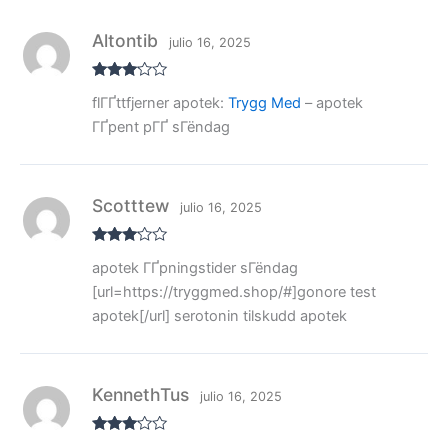
Altontib
julio 16, 2025
Valora
flГҐttfjerner apotek:
Trygg Med
– apotek
do con
3
de 5
ГҐpent pГҐ sГёndag
Scotttew
julio 16, 2025
Valora
apotek ГҐpningstider sГёndag
do con
3
de 5
[url=https://tryggmed.shop/#]gonore test
apotek[/url] serotonin tilskudd apotek
KennethTus
julio 16, 2025
Valora