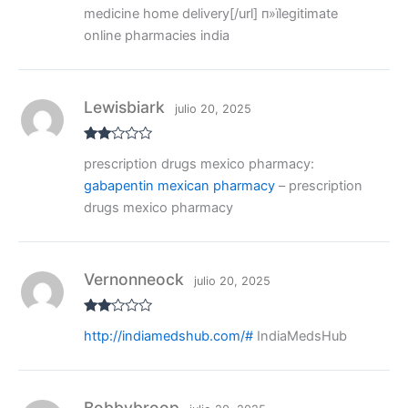
medicine home delivery[/url] п»їlegitimate
online pharmacies india
Lewisbiark
julio 20, 2025
Valo
prescription drugs mexico pharmacy:
rado
con
gabapentin mexican pharmacy
– prescription
2
de
5
drugs mexico pharmacy
Vernonneock
julio 20, 2025
Valo
http://indiamedshub.com/#
IndiaMedsHub
rado
con
2
de
5
Bobbybroop