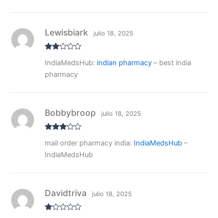
Lewisbiark
julio 18, 2025
Valo
IndiaMedsHub:
indian pharmacy
– best india
rado
con
pharmacy
2
de
5
Bobbybroop
julio 18, 2025
Valora
mail order pharmacy india:
IndiaMedsHub
–
do con
3
de 5
IndiaMedsHub
Davidtriva
julio 18, 2025
V