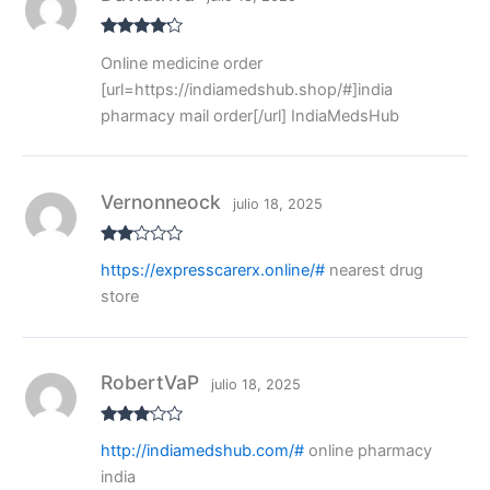
Valorado
Online medicine order
con
4
de
5
[url=https://indiamedshub.shop/#]india
pharmacy mail order[/url] IndiaMedsHub
Vernonneock
julio 18, 2025
Valo
https://expresscarerx.online/#
nearest drug
rado
con
store
2
de
5
RobertVaP
julio 18, 2025
Valora
http://indiamedshub.com/#
online pharmacy
do con
3
de 5
india