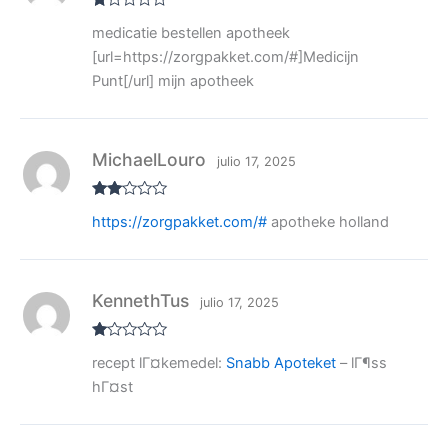
V
medicatie bestellen apotheek
al
or
[url=https://zorgpakket.com/#]Medicijn
ad
o
Punt[/url] mijn apotheek
co
n
1
de
5
MichaelLouro
julio 17, 2025
Valo
https://zorgpakket.com/#
apotheke holland
rado
con
2
de
5
KennethTus
julio 17, 2025
V
recept lГ¤kemedel:
Snabb Apoteket
– lГ¶ss
al
or
hГ¤st
ad
o
co
n