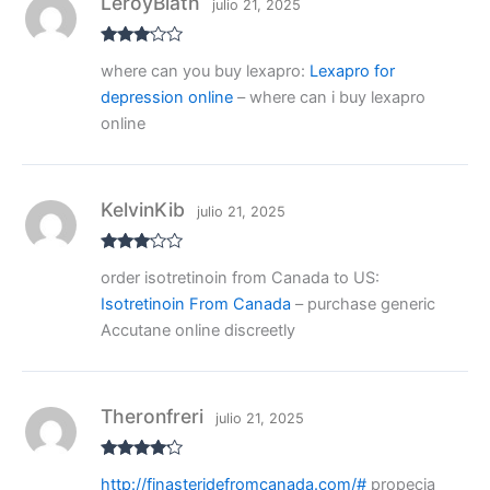
LeroyBiath
julio 21, 2025
Valora
where can you buy lexapro:
Lexapro for
do con
3
de 5
depression online
– where can i buy lexapro
online
KelvinKib
julio 21, 2025
Valora
order isotretinoin from Canada to US:
do con
3
de 5
Isotretinoin From Canada
– purchase generic
Accutane online discreetly
Theronfreri
julio 21, 2025
Valorado
http://finasteridefromcanada.com/#
propecia
con
4
de