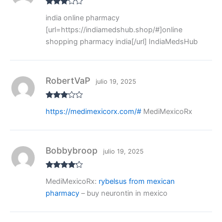
Valora
india online pharmacy
do con
3
de 5
[url=https://indiamedshub.shop/#]online
shopping pharmacy india[/url] IndiaMedsHub
RobertVaP
julio 19, 2025
Valora
https://medimexicorx.com/#
MediMexicoRx
do con
3
de 5
Bobbybroop
julio 19, 2025
Valorado
MediMexicoRx:
rybelsus from mexican
con
4
de
5
pharmacy
– buy neurontin in mexico