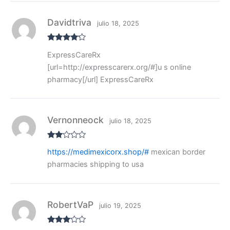
Davidtriva
julio 18, 2025
Valorado
ExpressCareRx
con
4
de
5
[url=http://expresscarerx.org/#]u s online
pharmacy[/url] ExpressCareRx
Vernonneock
julio 18, 2025
Valo
https://medimexicorx.shop/#
mexican border
rado
con
pharmacies shipping to usa
2
de
5
RobertVaP
julio 19, 2025