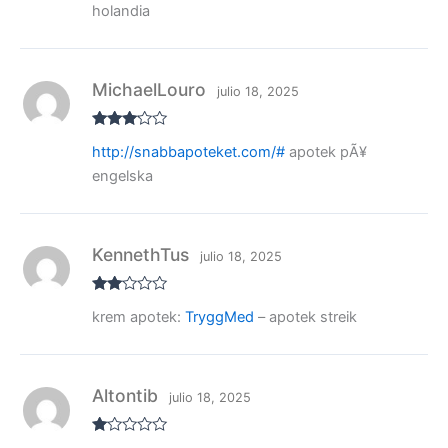
5
holandia
MichaelLouro
julio 18, 2025
Valora
http://snabbapoteket.com/#
apotek pÃ¥
do con
3
de 5
engelska
KennethTus
julio 18, 2025
Valo
krem apotek:
TryggMed
– apotek streik
rado
con
2
de
5
Altontib
julio 18, 2025
V