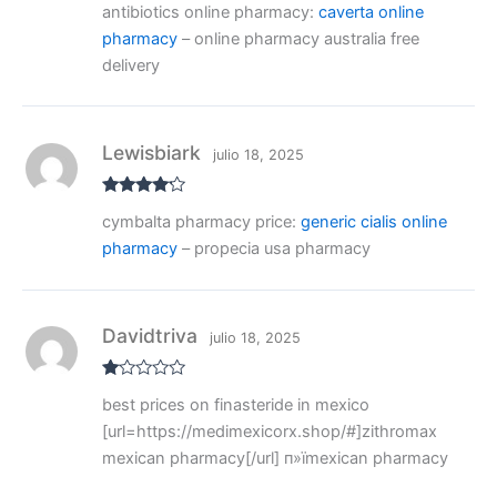
antibiotics online pharmacy:
caverta online
do con
3
de 5
pharmacy
– online pharmacy australia free
delivery
Lewisbiark
julio 18, 2025
Valorado
cymbalta pharmacy price:
generic cialis online
con
4
de
5
pharmacy
– propecia usa pharmacy
Davidtriva
julio 18, 2025
V
best prices on finasteride in mexico
al
or
[url=https://medimexicorx.shop/#]zithromax
ad
o
mexican pharmacy[/url] п»їmexican pharmacy
co
n