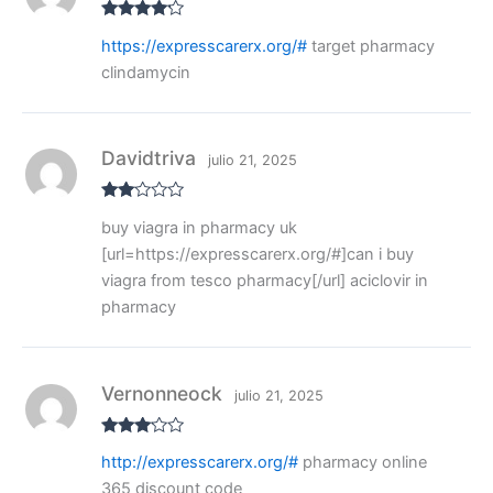
Valorado
https://expresscarerx.org/#
target pharmacy
con
4
de
5
clindamycin
Davidtriva
julio 21, 2025
Valo
buy viagra in pharmacy uk
rado
con
[url=https://expresscarerx.org/#]can i buy
2
de
5
viagra from tesco pharmacy[/url] aciclovir in
pharmacy
Vernonneock
julio 21, 2025
Valora
http://expresscarerx.org/#
pharmacy online
do con
3
de 5
365 discount code