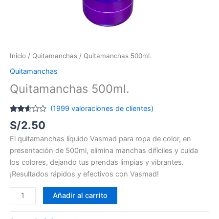
Inicio
/
Quitamanchas
/ Quitamanchas 500ml.
Quitamanchas
Quitamanchas 500ml.
(
1999
valoraciones de clientes)
Valorado
1998
S/
2.50
con
2.48
El quitamanchas líquido Vasmad para ropa de color, en
de 5
en
presentación de 500ml, elimina manchas difíciles y cuida
base
a
los colores, dejando tus prendas limpias y vibrantes.
valoraciones
¡Resultados rápidos y efectivos con Vasmad!
de
clientes
Añadir al carrito