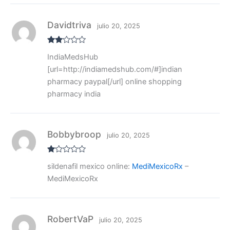
Davidtriva
julio 20, 2025
Valo
IndiaMedsHub
rado
con
[url=http://indiamedshub.com/#]indian
2
de
5
pharmacy paypal[/url] online shopping
pharmacy india
Bobbybroop
julio 20, 2025
V
sildenafil mexico online:
MediMexicoRx
–
al
or
MediMexicoRx
ad
o
co
n
1
de
RobertVaP
julio 20, 2025
5