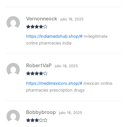
n
1
de
5
Vernonneock
julio 18, 2025
Valorado
https://indiamedshub.shop/#
п»їlegitimate
con
4
de
5
online pharmacies india
RobertVaP
julio 18, 2025
Valorado
https://medimexicorx.shop/#
mexican online
con
4
de
5
pharmacies prescription drugs
Bobbybroop
julio 18, 2025
Valora