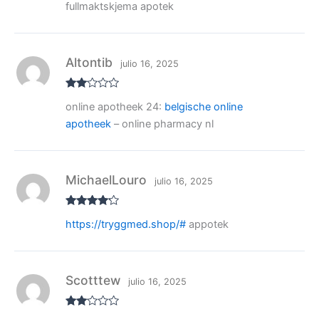
3
de 5
fullmaktskjema apotek
Altontib
julio 16, 2025
Valo
online apotheek 24:
belgische online
rado
con
apotheek
– online pharmacy nl
2
de
5
MichaelLouro
julio 16, 2025
Valorado
https://tryggmed.shop/#
appotek
con
4
de
5
Scotttew
julio 16, 2025
Valo