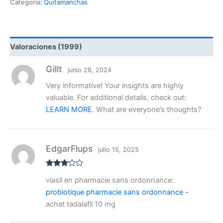
Categoría:
Quitamanchas
Valoraciones (1999)
Gillt
junio 28, 2024
Very informative! Your insights are highly
valuable. For additional details, check out:
LEARN MORE
. What are everyone’s thoughts?
EdgarFlups
julio 15, 2025
Valora
viasil en pharmacie sans ordonnance:
do con
3
de 5
probiotique pharmacie sans ordonnance
–
achat tadalafil 10 mg