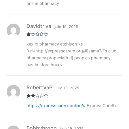
3
de 5
online pharmacy
Davidtriva
julio 19, 2025
V
kex rx pharmacy atchison ks
al
or
[url=http://expresscarerx.org/#]samвЂ™s club
ad
o
pharmacy propecia[/url] peoples pharmacy
co
austin store hours
n
1
de
5
RobertVaP
julio 19, 2025
Valo
https://expresscarerx.online/#
ExpressCareRx
rado
con
2
de
5
Bobbybroop
julio 19, 2025