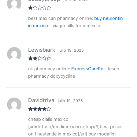
V
best mexican pharmacy online:
buy neurontin
al
or
in mexico
– viagra pills from mexico
ad
o
co
n
1
de
Lewisbiark
julio 19, 2025
5
Valo
uk pharmacy online:
ExpressCareRx
– tesco
rado
con
pharmacy doxycycline
2
de
5
Davidtriva
julio 19, 2025
Valorado
cheap cialis mexico
con
4
de
5
[url=https://medimexicorx.shop/#]best prices
on finasteride in mexico[/url] buy modafinil