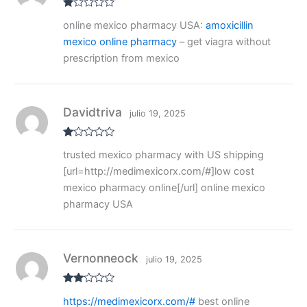
V
online mexico pharmacy USA:
amoxicillin
al
or
mexico online pharmacy
– get viagra without
ad
o
prescription from mexico
co
n
1
de
5
Davidtriva
julio 19, 2025
V
trusted mexico pharmacy with US shipping
al
or
[url=http://medimexicorx.com/#]low cost
ad
o
mexico pharmacy online[/url] online mexico
co
pharmacy USA
n
1
de
5
Vernonneock
julio 19, 2025
Valo
https://medimexicorx.com/#
best online
rado