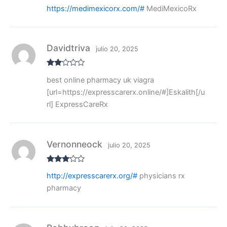
Valora
https://medimexicorx.com/#
MediMexicoRx
do con
3
de 5
Davidtriva
julio 20, 2025
Valo
best online pharmacy uk viagra
rado
con
[url=https://expresscarerx.online/#]Eskalith[/u
2
de
5
rl] ExpressCareRx
Vernonneock
julio 20, 2025
Valora
http://expresscarerx.org/#
physicians rx
do con
3
de 5
pharmacy