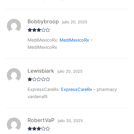
Bobbybroop
julio 20, 2025
Valora
MediMexicoRx:
MediMexicoRx
–
do con
3
de 5
MediMexicoRx
Lewisbiark
julio 20, 2025
V
ExpressCareRx:
ExpressCareRx
– pharmacy
al
or
vardenafil
ad
o
co
n
1
de
RobertVaP
julio 20, 2025
5