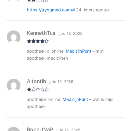
Valo
https://tryggmed.com/#
24 timers apotek
rado
con
2
de
5
KennethTus
julio 18, 2025
Valorado
apotheek nl online:
MedicijnPunt
– mijn
con
4
de
5
apotheek medicijnen
Altontib
julio 18, 2025
V
apotheker online:
MedicijnPunt
– wat is mijn
al
or
apotheek
ad
o
co
n
1
de
RobertVaP
julio 18, 2025