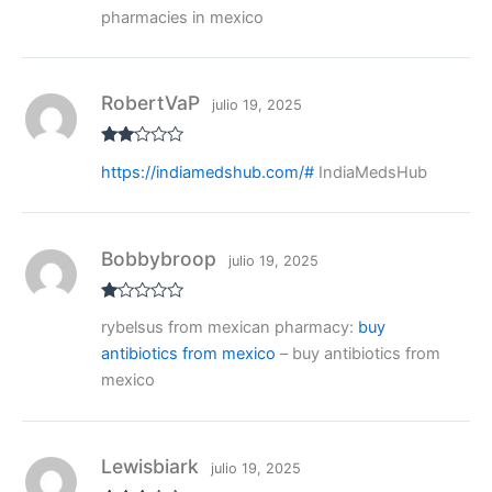
con
pharmacies in mexico
2
de
5
RobertVaP
julio 19, 2025
Valo
https://indiamedshub.com/#
IndiaMedsHub
rado
con
2
de
5
Bobbybroop
julio 19, 2025
V
rybelsus from mexican pharmacy:
buy
al
or
antibiotics from mexico
– buy antibiotics from
ad
o
mexico
co
n
1
de
5
Lewisbiark
julio 19, 2025