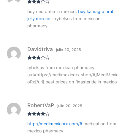
Valora
buy neurontin in mexico:
buy kamagra oral
do con
3
de 5
jelly mexico
– rybelsus from mexican
pharmacy
Davidtriva
julio 20, 2025
Valora
rybelsus from mexican pharmacy
do con
3
de 5
[url=https://medimexicorx.shop/#]MediMexic
oRx[/url] best prices on finasteride in mexico
RobertVaP
julio 20, 2025
Valorado
http://medimexicorx.com/#
medication from
con
4
de
5
mexico pharmacy