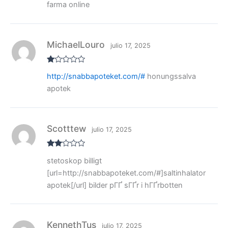
3
de 5
farma online
MichaelLouro
julio 17, 2025
V
http://snabbapoteket.com/#
honungssalva
al
or
apotek
ad
o
co
n
1
de
Scotttew
julio 17, 2025
5
Valo
stetoskop billigt
rado
con
[url=http://snabbapoteket.com/#]saltinhalator
2
de
5
apotek[/url] bilder pГҐ sГҐr i hГҐrbotten
KennethTus
julio 17, 2025