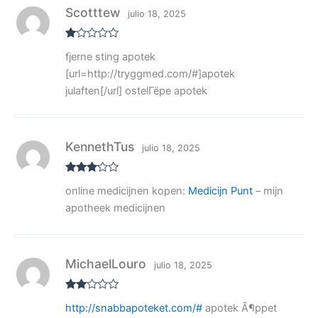
n
Scotttew
julio 18, 2025
1
de
5
V
fjerne sting apotek
al
or
[url=http://tryggmed.com/#]apotek
ad
o
julaften[/url] ostelГёpe apotek
co
n
1
de
5
KennethTus
julio 18, 2025
Valora
online medicijnen kopen:
Medicijn Punt
– mijn
do con
3
de 5
apotheek medicijnen
MichaelLouro
julio 18, 2025
Valo
http://snabbapoteket.com/#
apotek Ã¶ppet
rado