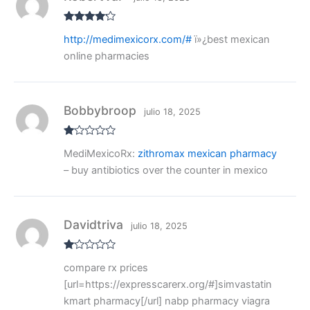
5
Valorado
http://medimexicorx.com/#
ï»¿best mexican
con
4
de
5
online pharmacies
Bobbybroop
julio 18, 2025
V
MediMexicoRx:
zithromax mexican pharmacy
al
or
– buy antibiotics over the counter in mexico
ad
o
co
n
1
de
Davidtriva
julio 18, 2025
5
V
compare rx prices
al
or
[url=https://expresscarerx.org/#]simvastatin
ad
o
kmart pharmacy[/url] nabp pharmacy viagra
co