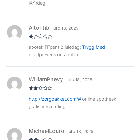
con
lÃ¶rdag
2
de
5
Altontib
julio 18, 2025
V
apotek ГҐpent 2 juledag:
Trygg Med
–
al
or
nГёdprevensjon apotek
ad
o
co
n
1
de
WilliamPhevy
julio 18, 2025
5
Valo
http://zorgpakket.com/#
online apotheek
rado
con
gratis verzending
2
de
5
MichaelLouro
julio 18, 2025