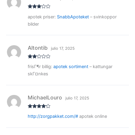
de
5
Valora
apotek priser:
SnabbApoteket
– svinkoppor
do con
3
de 5
bilder
Altontib
julio 17, 2025
Valo
frisГ¶r billig:
apotek sortiment
– kattungar
rado
con
skГ¤nkes
2
de
5
MichaelLouro
julio 17, 2025
Valorado
http://zorgpakket.com/#
apotek online
con
4
de
5