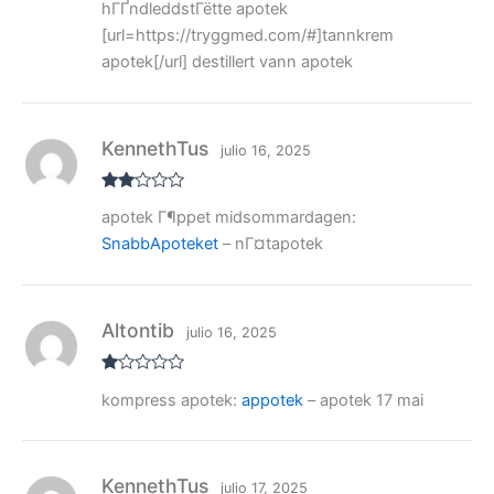
hГҐndleddstГёtte apotek
rado
con
[url=https://tryggmed.com/#]tannkrem
2
de
5
apotek[/url] destillert vann apotek
KennethTus
julio 16, 2025
Valo
apotek Г¶ppet midsommardagen:
rado
con
SnabbApoteket
– nГ¤tapotek
2
de
5
Altontib
julio 16, 2025
V
kompress apotek:
appotek
– apotek 17 mai
al
or
ad
o
co
n
KennethTus
julio 17, 2025
1