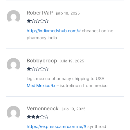
1
de
5
RobertVaP
julio 18, 2025
V
http://indiamedshub.com/#
cheapest online
al
or
pharmacy india
ad
o
co
n
1
de
Bobbybroop
julio 19, 2025
5
V
legit mexico pharmacy shipping to USA:
al
or
MediMexicoRx
– isotretinoin from mexico
ad
o
co
n
1
de
Vernonneock
julio 19, 2025
5
Valora
https://expresscarerx.online/#
synthroid
do con