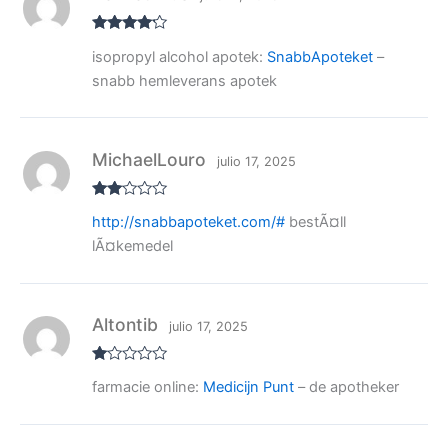
Valorado
isopropyl alcohol apotek:
SnabbApoteket
–
con
4
de
5
snabb hemleverans apotek
MichaelLouro
julio 17, 2025
Valo
http://snabbapoteket.com/#
bestÃ¤ll
rado
con
lÃ¤kemedel
2
de
5
Altontib
julio 17, 2025
V
farmacie online:
Medicijn Punt
– de apotheker
al
or
ad
o
co