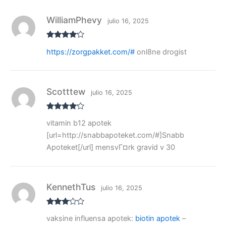
WilliamPhevy
julio 16, 2025
Valorado
https://zorgpakket.com/#
onl8ne drogist
con
4
de
5
Scotttew
julio 16, 2025
Valorado
vitamin b12 apotek
con
4
de
5
[url=http://snabbapoteket.com/#]Snabb
Apoteket[/url] mensvГ¤rk gravid v 30
KennethTus
julio 16, 2025
Valora
vaksine influensa apotek:
biotin apotek
–
do con