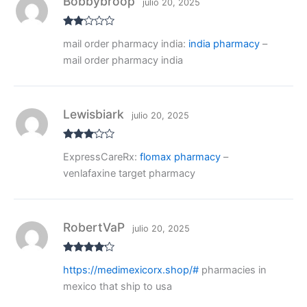
Bobbybroop
julio 20, 2025
Valo
mail order pharmacy india:
india pharmacy
–
rado
con
mail order pharmacy india
2
de
5
Lewisbiark
julio 20, 2025
Valora
ExpressCareRx:
flomax pharmacy
–
do con
3
de 5
venlafaxine target pharmacy
RobertVaP
julio 20, 2025
Valorado
https://medimexicorx.shop/#
pharmacies in
con
4
de
5
mexico that ship to usa