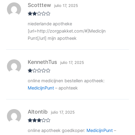
Scotttew
julio 17, 2025
Valo
niederlande apotheke
rado
con
[url=http://zorgpakket.com/#]Medicijn
2
de
5
Punt[/url] mijn apotheek
KennethTus
julio 17, 2025
V
online medicijnen bestellen apotheek:
al
or
MedicijnPunt
– apohteek
ad
o
co
n
1
de
Altontib
julio 17, 2025
5
Valora
online apotheek goedkoper:
MedicijnPunt
–
do con