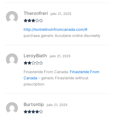
Theronfreri
julio 21, 2025
Valora
http://isotretinoinfromcanada.com/#
do con
3
de 5
purchase generic Accutane online discreetly
LeroyBiath
julio 21, 2025
Valo
Finasteride From Canada:
Finasteride From
rado
con
Canada
– generic Finasteride without
2
de
5
prescription
Burtontip
julio 21, 2025