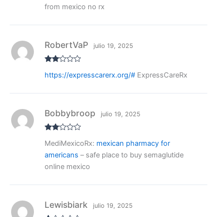
from mexico no rx
RobertVaP
julio 19, 2025
Valo
https://expresscarerx.org/#
ExpressCareRx
rado
con
2
de
5
Bobbybroop
julio 19, 2025
Valo
MediMexicoRx:
mexican pharmacy for
rado
con
americans
– safe place to buy semaglutide
2
de
5
online mexico
Lewisbiark
julio 19, 2025