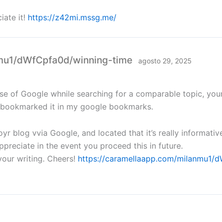
iate it!
https://z42mi.mssg.me/
nmu1/dWfCpfa0d/winning-time
agosto 29, 2025
use of Google whnile searching for a comparable topic, your
’ve bookmarked it in my google bookmarks.
yr blog vvia Google, and located that it’s really informativ
appreciate in the event you proceed this in future.
your writing. Cheers!
https://caramellaapp.com/milanmu1/