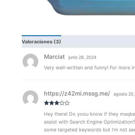
Valoraciones (3)
Marciat
junio 28, 2024
Very well-written and funny! For more in
https://z42mi.mssg.me/
agosto 25
Valorad
Hey there! Do yoou know if they maqke
o con
3
de 5
assist with Search Engine Optimization?
some targeted keywords but I’m not se