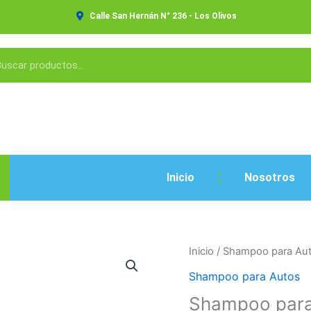
Calle San Hernán N° 236 - Los Olivos
Inicio
Nosotros
Shampoo
Inicio
/
Shampoo para Au
para
Shampoo para Autos
Autos
Shampoo para
Bidón