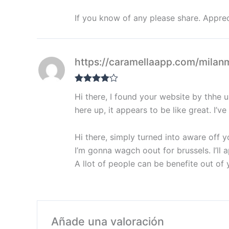
If you know of any please share. Apprec
https://caramellaapp.com/mila
Valorado
Hi there, I found your website by thhe 
con
4
de 5
here up, it appears to be like great. I
Hi there, simply turned into aware off yo
I’m gonna wagch oout for brussels. I’ll 
A llot of people can be benefite out of 
Añade una valoración