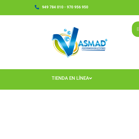
Ir
949 784 010 - 970 956 950
al
contenido
TIENDA EN LÍNEA