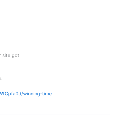
 site got
e.
dWfCpfa0d/winning-time