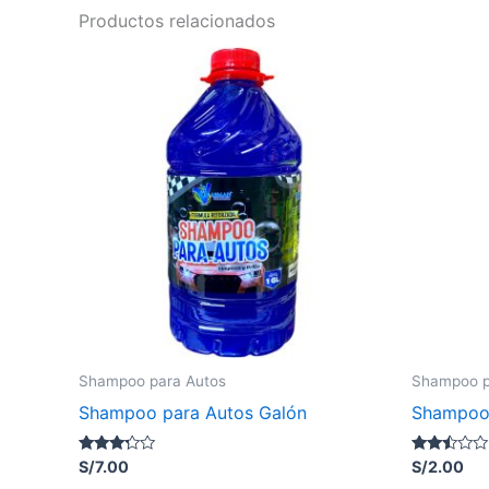
Productos relacionados
Shampoo para Autos
Shampoo p
Shampoo para Autos Galón
Shampoo 
Valorado
Valorado
S/
7.00
S/
2.00
con
con