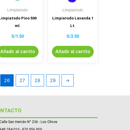
Limpiatodo
Limpiatodo
Limpiatodo Pino 500
Limpiatodo Lavanda 1
ml.
Lt.
S/
1.50
S/
2.50
Añadir al carrito
Añadir al carrito
26
27
28
29
→
ONTACTO
Calle San Hernán N° 236 - Los Olivos
949 784 010 - 970 956 950