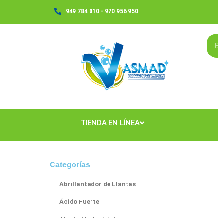
Ir
949 784 010 - 970 956 950
al
contenido
TIENDA EN LÍNEA
Categorías
Abrillantador de Llantas
Ácido Fuerte