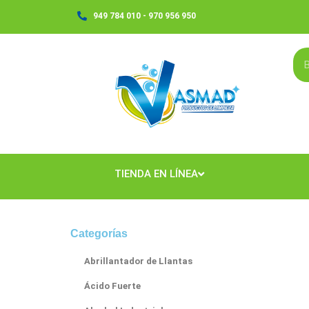
Ir
949 784 010 - 970 956 950
al
contenido
TIENDA EN LÍNEA
Categorías
Abrillantador de Llantas
Ácido Fuerte