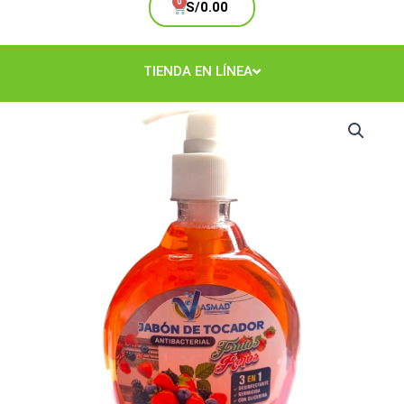
Cart
S/
0.00
TIENDA EN LÍNEA
Jabón
de
Tocador
Frutos
Rojos
415ml.
cantidad