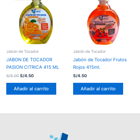
era:
es:
S/5.00.
S/4.50.
Jabón de Tocador
Jabón de Tocador
JABON DE TOCADOR
Jabón de Tocador Frutos
PASION CITRICA 415 ML
Rojos 415ml.
S/
5.00
S/
4.50
S/
4.50
Añadir al carrito
Añadir al carrito