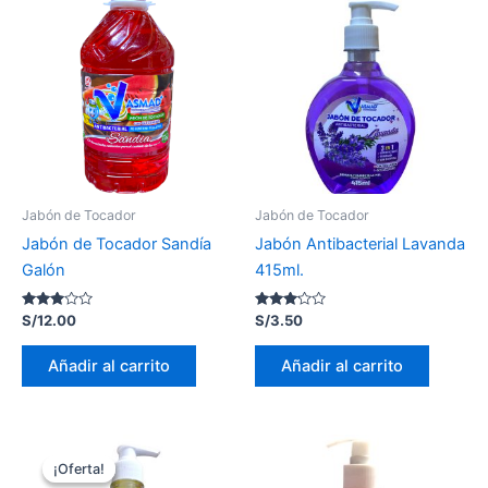
Jabón de Tocador
Jabón de Tocador
Jabón de Tocador Sandía
Jabón Antibacterial Lavanda
Galón
415ml.
Valorado
Valorado
S/
12.00
S/
3.50
con
con
2.90
3.01
de 5
de 5
Añadir al carrito
Añadir al carrito
El
El
precio
precio
¡Oferta!
¡Oferta!
original
actual