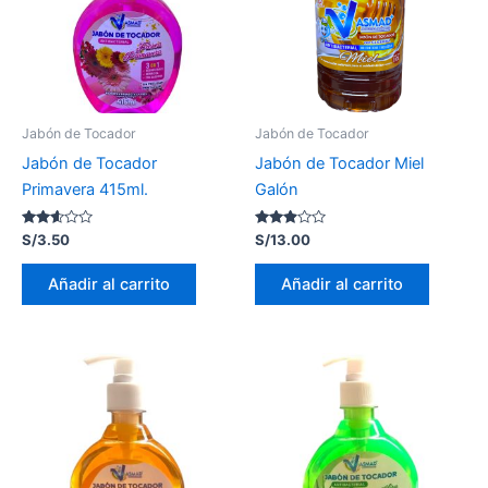
Jabón de Tocador
Jabón de Tocador
Jabón de Tocador
Jabón de Tocador Miel
Primavera 415ml.
Galón
Valorado
Valorado
S/
3.50
S/
13.00
con
con
2.51
2.81
de 5
de 5
Añadir al carrito
Añadir al carrito