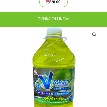
Cart
S/
0.00
TIENDA EN LÍNEA
Jabón
de
Tocador
Limon
Galón
cantidad