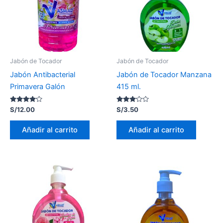
Jabón de Tocador
Jabón de Tocador
Jabón Antibacterial
Jabón de Tocador Manzana
Primavera Galón
415 ml.
Valorado
Valorado
S/
12.00
S/
3.50
con
con
4.00
3.00
de 5
de 5
Añadir al carrito
Añadir al carrito