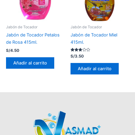
Jabón de Tocador
Jabón de Tocador
Jabón de Tocador Petalos
Jabón de Tocador Miel
de Rosa 415ml.
415ml.
S/
4.50
Valorado
S/
3.50
con
Añadir al carrito
2.74
de 5
Añadir al carrito